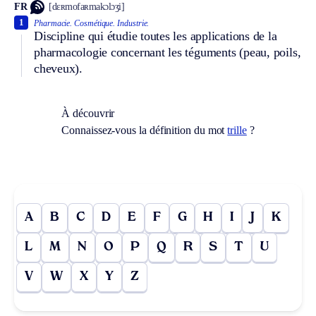
FR
[dɛʀmofaʀmakɔlɔʒi]
1
Pharmacie.
Cosmétique.
Industrie.
Discipline qui étudie toutes les applications de la
pharmacologie concernant les téguments (peau, poils,
cheveux).
À découvrir
Connaissez-vous la définition du mot
trille
?
A
B
C
D
E
F
G
H
I
J
K
L
M
N
O
P
Q
R
S
T
U
V
W
X
Y
Z