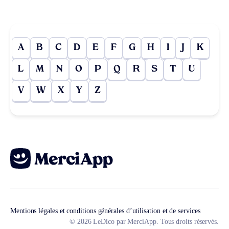
A
B
C
D
E
F
G
H
I
J
K
L
M
N
O
P
Q
R
S
T
U
V
W
X
Y
Z
Mentions légales et conditions générales d’utilisation et de services
© 2026 LeDico par MerciApp. Tous droits réservés.