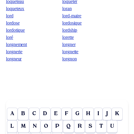
loqueteau
loqueter
loqueteux
loran
lord
lord-maire
lordose
lordosique
lordotique
lordship
loré
lorette
lorgnement
lorgner
lorgnerie
lorgnette
lorgneur
lorgnon
A
B
C
D
E
F
G
H
I
J
K
L
M
N
O
P
Q
R
S
T
U