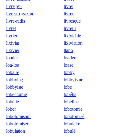
livre-jeu
livrel
livre-magazine
livrer
livre-radis
livresque
livret
livreur
livrier
lixiviable
lixiviat
lixiviation
lixivier
llano
loader
loadeur
loa-loa
loase
lobaire
lobby
lobbying
lobbyisme
lobbyiste
lobé
lobectomie
lobélia
lobélie
lobéline
lober
lobotomie
lobotomisant
lobotomisé
lobotomiser
lobulaire
lobulation
lobulé