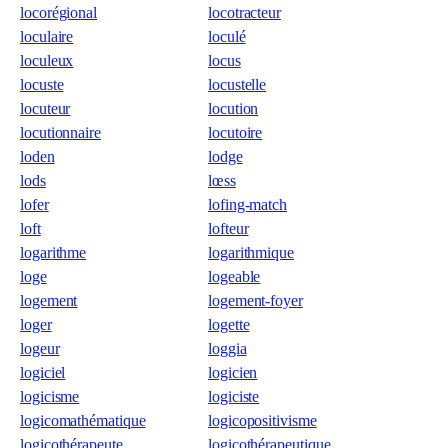
locorégional
locotracteur
loculaire
loculé
loculeux
locus
locuste
locustelle
locuteur
locution
locutionnaire
locutoire
loden
lodge
lods
lœss
lofer
lofing-match
loft
lofteur
logarithme
logarithmique
loge
logeable
logement
logement-foyer
loger
logette
logeur
loggia
logiciel
logicien
logicisme
logiciste
logicomathématique
logicopositivisme
logicothérapeute
logicothérapeutique