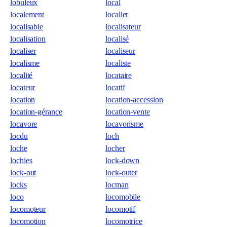
lobuleux
local
localement
localier
localisable
localisateur
localisation
localisé
localiser
localiseur
localisme
localiste
localité
locataire
locateur
locatif
location
location-accession
location-gérance
location-vente
locavore
locavorisme
locdu
loch
loche
locher
lochies
lock-down
lock-out
lock-outer
locks
locman
loco
locomobile
locomoteur
locomotif
locomotion
locomotrice