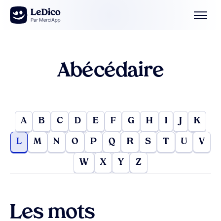
Aller au contenu
Abécédaire
A
B
C
D
E
F
G
H
I
J
K
L
M
N
O
P
Q
R
S
T
U
V
W
X
Y
Z
Les mots