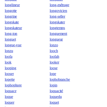
longlineur
long-métrage
longotte
longovicien
longrine
long-seller
longskate
longskater
longskateur
longtemps
long-ton
longuement
longuet
longueur
longue-vue
lonzo
lonzu
looch
loofa
loofah
look
looker
looping
loose
looser
lope
lopette
lophobranche
lophophore
lopin
loquace
loquacité
loque
loquedu
loquer
loquet