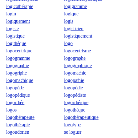
logicothérapie
logigramme
login
logique
logiquement
logis
logiste
logisticien
logistique
logistiquement
logithèque
logo
logocentrique
logocentrisme
logogramme
logographe
logographie
logographique
logogriphe
logomachie
logomachique
logopathie
logopède
logopédie
logopédique
logopédiste
logorrhée
logorrhéique
logos
logothèque
logothérapeute
logothérapeutique
logothérapie
logotype
logoudorien
se loguer