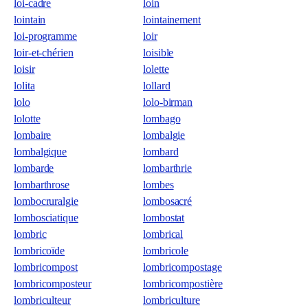
loi-cadre
loin
lointain
lointainement
loi-programme
loir
loir-et-chérien
loisible
loisir
lolette
lolita
lollard
lolo
lolo-birman
lolotte
lombago
lombaire
lombalgie
lombalgique
lombard
lombarde
lombarthrie
lombarthrose
lombes
lombocruralgie
lombosacré
lombosciatique
lombostat
lombric
lombrical
lombricoïde
lombricole
lombricompost
lombricompostage
lombricomposteur
lombricompostière
lombriculteur
lombriculture