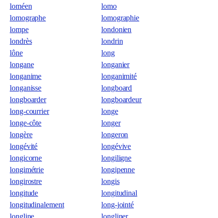
loméen
lomo
lomographe
lomographie
lompe
londonien
londrès
londrin
lône
long
longane
longanier
longanime
longanimité
longanisse
longboard
longboarder
longboardeur
long-courrier
longe
longe-côte
longer
longère
longeron
longévité
longévive
longicorne
longiligne
longimétrie
longipenne
longirostre
longis
longitude
longitudinal
longitudinalement
long-jointé
longline
longliner