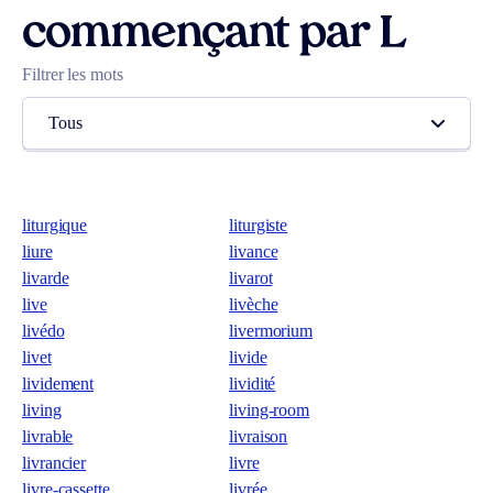
commençant par L
Filtrer les mots
Tous
liturgique
liturgiste
liure
livance
livarde
livarot
live
livèche
livédo
livermorium
livet
livide
lividement
lividité
living
living-room
livrable
livraison
livrancier
livre
livre-cassette
livrée