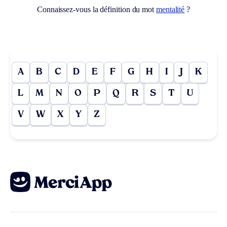
Connaissez-vous la définition du mot
mentalité
?
A
B
C
D
E
F
G
H
I
J
K
L
M
N
O
P
Q
R
S
T
U
V
W
X
Y
Z