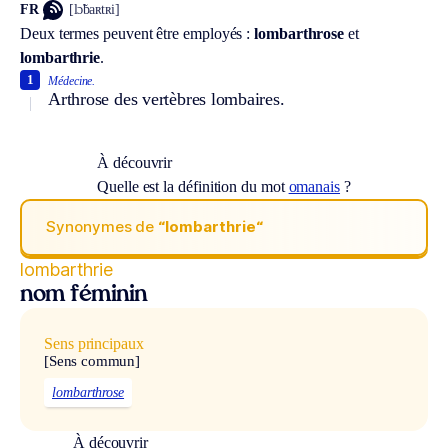
FR
[lɔ̃baʀtʀi]
Deux termes peuvent être employés :
lombarthrose
et
lombarthrie
.
1
Médecine.
Arthrose des vertèbres lombaires.
À découvrir
Quelle est la définition du mot
omanais
?
Synonymes de
“lombarthrie“
lombarthrie
nom féminin
Sens principaux
[Sens commun]
lombarthrose
À découvrir