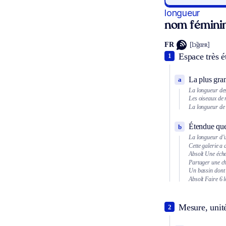
longueur
nom fémini
FR
[lɔ̃gœʀ]
Espace très é
1
La plus gran
a
La longueur des
Les oiseaux de m
La longueur de l
Étendue que
b
La longueur d’u
Cette galerie a 
Absolt
Une éche
Partager une ch
Un bassin dont
Absolt
Faire 6 
Mesure, unit
2