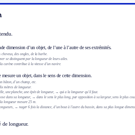
n
tendu.
de dimension d’un objet, de l’une à l’autre de ses extrémités.
 cheveux, des ongles, de la barbe.
er se distinguent par la longueur de leurs ailes.
a carène contribue à la vitesse d’un navire.
 mesure un objet, dans le sens de cette dimension.
n bâton, d’un champ, etc.
dix mètres de longueur.
lle, une planche, une épée de longueur,
→ qui a la longueur qu’il faut.
ose dans sa longueur,
→ dans le sens le plus long, par opposition à sa largeur, sens le plus cou
 la longueur mesure 25 m.
longueurs,
→ nager 6 fois la distance, d’un bout à l’autre du bassin, dans sa plus longue dimens
é de longueur.