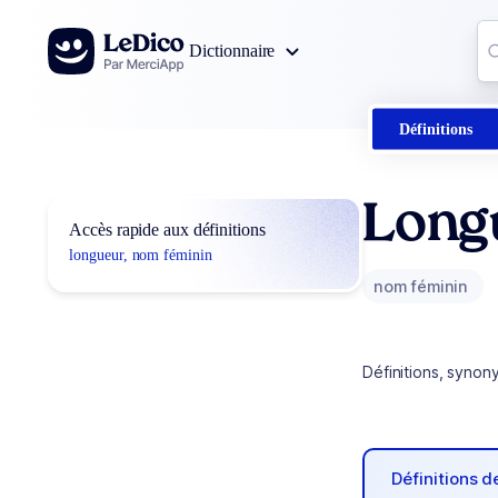
Aller au contenu
Co
Dictionnaire
0
r
Définitions
Long
Accès rapide aux définitions
longueur, nom féminin
nom féminin
Définitions, synon
Définitions 