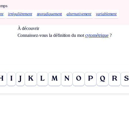
temps
nt
irrégulièrement
sporadiquement
alternativement
variablement
À découvrir
Connaissez-vous la définition du mot
cytométrique
?
H
I
J
K
L
M
N
O
P
Q
R
S