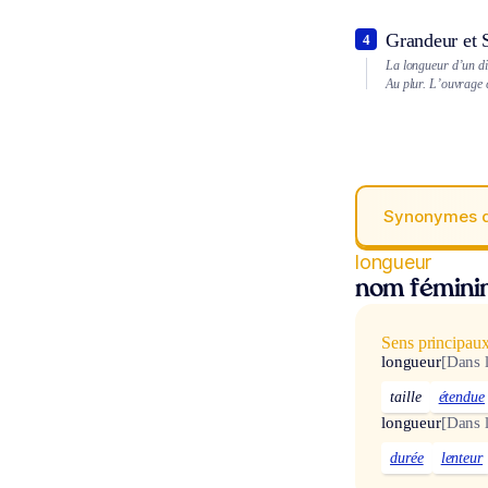
Grandeur et
4
La longueur d’un d
Au plur.
L’ouvrage 
Synonymes 
longueur
nom fémini
Sens principau
longueur
[Dans 
taille
étendue
longueur
[Dans 
durée
lenteur