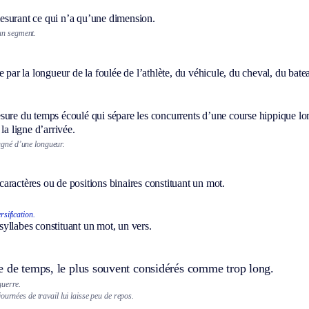
.
surant ce qui n’a qu’une dimension.
un segment.
e par la longueur de la foulée de l’athlète, du véhicule, du cheval, du bate
sure du temps écoulé qui sépare les concurrents d’une course hippique lo
 la ligne d’arrivée.
agné d’une longueur.
ractères ou de positions binaires constituant un mot.
rsification.
yllabes constituant un mot, un vers.
e de temps, le plus souvent considérés comme trop long.
guerre.
ournées de travail lui laisse peu de repos.