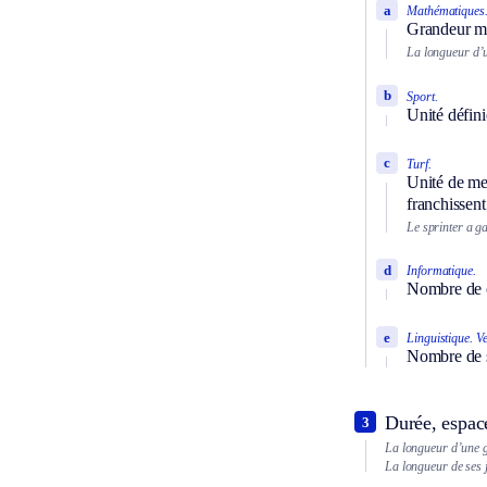
a
Mathématiques
Grandeur me
La longueur d’
b
Sport.
Unité défini
c
Turf.
Unité de me
franchissent
Le sprinter a g
d
Informatique.
Nombre de ca
e
Linguistique.
Ve
Nombre de s
Durée, espac
3
La longueur d’une 
La longueur de ses j