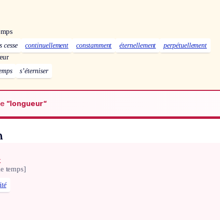
temps
s cesse
continuellement
constamment
éternellement
perpétuellement
eur
temps
s’éterniser
de
“longueur“
n
x
le temps]
ité