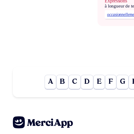
Expressions
à longueur de 
occasionnelleme
A
B
C
D
E
F
G