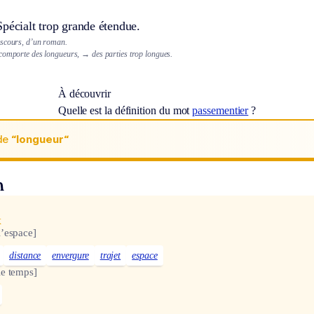
Spécialt
trop grande étendue.
iscours, d’un roman.
comporte des longueurs,
→ des parties trop longues.
À découvrir
Quelle est la définition du mot
passementier
?
de
“longueur“
n
x
l’espace]
distance
envergure
trajet
espace
le temps]