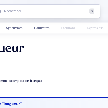
mmencez à chercher un mot dans le dictionnaire :
S
esults found.
Synonymes
Contraires
Locutions
Expressions
ueur
ymes, exemples en français
de
“longueur“