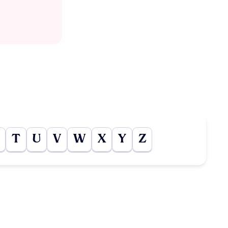
T
U
V
W
X
Y
Z