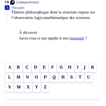
FR
[lɔʒikopozitivism]
1
Philosophie.
Théorie philosophique dont la structure repose sur
l’observation logicomathématique des sciences.
À découvrir
Savez-vous ce que signifie le mot
instantané
?
A
B
C
D
E
F
G
H
I
J
K
L
M
N
O
P
Q
R
S
T
U
V
W
X
Y
Z