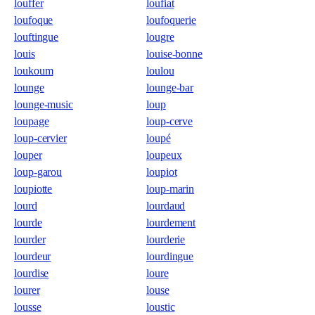
louffer
loufiat
loufoque
loufoquerie
louftingue
lougre
louis
louise-bonne
loukoum
loulou
lounge
lounge-bar
lounge-music
loup
loupage
loup-cerve
loup-cervier
loupé
louper
loupeux
loup-garou
loupiot
loupiotte
loup-marin
lourd
lourdaud
lourde
lourdement
lourder
lourderie
lourdeur
lourdingue
lourdise
loure
lourer
louse
lousse
loustic