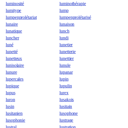
luminosité
luminothérapie
lumitype
lump
lumpenprolétariat
lumpenprolétarisé
lunaire
lunaison
lunatique
lunch
luncher
lundi
luné
lunetier
lunetté
lunetterie
lunetteux
lunettier
lunisolaire
lunule
lunure
lupanar
lupercales
lupin
lupique
lupulin
lupus
lurex
luron
lusakois
lusin
lusitain
lusitanien
lusophone
lusophonie
lustrage
lustral
lustration