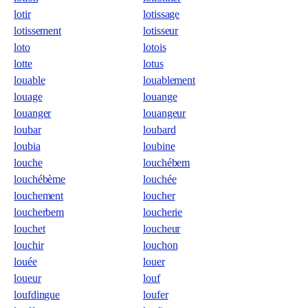
lotir
lotissage
lotissement
lotisseur
loto
lotois
lotte
lotus
louable
louablement
louage
louange
louanger
louangeur
loubar
loubard
loubia
loubine
louche
louchébem
louchébème
louchée
louchement
loucher
loucherbem
loucherie
louchet
loucheur
louchir
louchon
louée
louer
loueur
louf
loufdingue
loufer