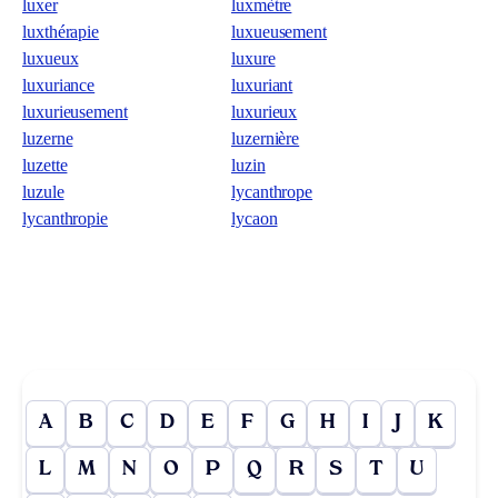
luxer
luxmètre
luxthérapie
luxueusement
luxueux
luxure
luxuriance
luxuriant
luxurieusement
luxurieux
luzerne
luzernière
luzette
luzin
luzule
lycanthrope
lycanthropie
lycaon
A
B
C
D
E
F
G
H
I
J
K
L
M
N
O
P
Q
R
S
T
U