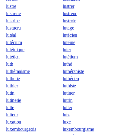
lustre
lustrer
lustrerie
lustreur
lustrine
lustroir
lustucru
lutage
lutéal
lutécien
lutécium
lutéine
lutéinique
luter
lutétien
lutétium
luth
luthé
luthéranisme
luthéraniste
lutherie
luthérien
luthier
luthiste
lutin
lutiner
lutinerie
lutrin
lutte
lutter
lutteur
lutz
luxation
luxe
luxembourgeois
luxembourgisme