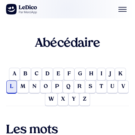
Aller au contenu
Abécédaire
A
B
C
D
E
F
G
H
I
J
K
L
M
N
O
P
Q
R
S
T
U
V
W
X
Y
Z
Les mots