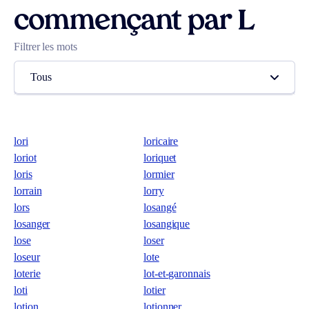
commençant par L
Filtrer les mots
Tous
lori
loricaire
loriot
loriquet
loris
lormier
lorrain
lorry
lors
losangé
losanger
losangique
lose
loser
loseur
lote
loterie
lot-et-garonnais
loti
lotier
lotion
lotionner