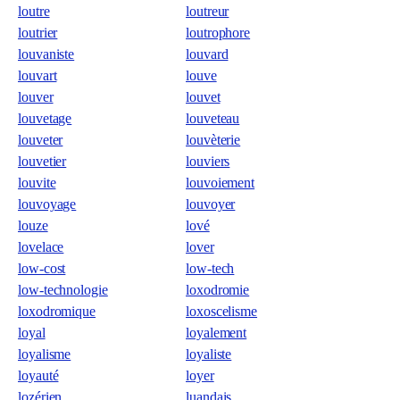
loutre
loutreur
loutrier
loutrophore
louvaniste
louvard
louvart
louve
louver
louvet
louvetage
louveteau
louveter
louvèterie
louvetier
louviers
louvite
louvoiement
louvoyage
louvoyer
louze
lové
lovelace
lover
low-cost
low-tech
low-technologie
loxodromie
loxodromique
loxoscelisme
loyal
loyalement
loyalisme
loyaliste
loyauté
loyer
lozérien
luandais