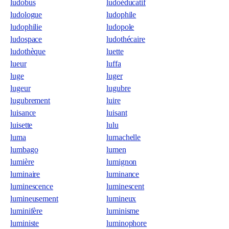
ludobus
ludoéducatif
ludologue
ludophile
ludophilie
ludopole
ludospace
ludothécaire
ludothèque
luette
lueur
luffa
luge
luger
lugeur
lugubre
lugubrement
luire
luisance
luisant
luisette
lulu
luma
lumachelle
lumbago
lumen
lumière
lumignon
luminaire
luminance
luminescence
luminescent
lumineusement
lumineux
luminifère
luminisme
luministe
luminophore