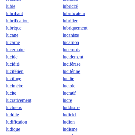
lubie
lubricité
lubrifiant
lubrificateur
lubrification
lubrifier
lubrique
lubriquement
lucane
lucaniste
lucarne
lucarnon
lucernaire
lucernois
lucide
lucidement
lucidité
luciférase
luciférien
luciférine
lucifuge
lucilie
lucimètre
luciole
lucite
lucratif
lucrativement
lucre
luctueux
luddisme
luddite
ludiciel
ludification
ludion
ludique
ludisme