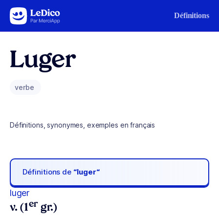
Aller au contenu
Définitions
Luger
verbe
Définitions, synonymes, exemples en français
Définitions de
“luger“
luger
er
v. (1
gr.)