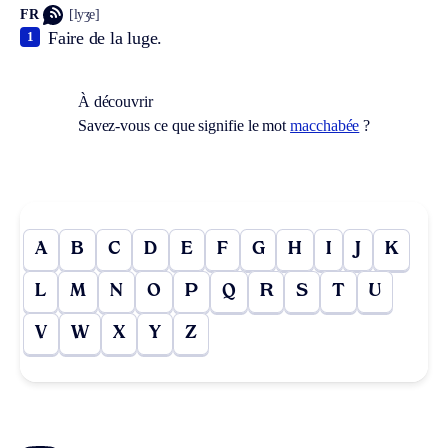
FR
[lyʒe]
Faire de la luge.
1
À découvrir
Savez-vous ce que signifie le mot
macchabée
?
A
B
C
D
E
F
G
H
I
J
K
L
M
N
O
P
Q
R
S
T
U
V
W
X
Y
Z