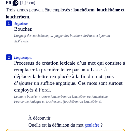
FR
[luʃebɛm]
Trois termes peuvent être employés :
louchébem
,
louchébème
et
loucherbem
.
1
Argotique.
Boucher.
Largonji des louchébems,
→ jargon des bouchers de Paris et Lyon au
e
XIX
siècle.
2
Linguistique.
Processus de création lexicale d’un mot qui consiste à
remplacer la première lettre par un « L » et à
déplacer la lettre remplacée à la fin du mot, puis
d’ajouter un suffixe argotique. Ces mots sont surtout
employés à l’oral.
Le mot « boucher » donne loucherbem ou louchébem ou louchébème.
Fou donne loufoque en loucherbem (louchébem ou louchébème).
À découvrir
Quelle est la définition du mot
goulafre
?