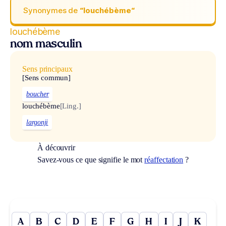
Synonymes de
“louchébème“
louchébème
nom masculin
Sens principaux
[Sens commun]
boucher
louchébème
[Ling.]
largonji
À découvrir
Savez-vous ce que signifie le mot
réaffectation
?
A
B
C
D
E
F
G
H
I
J
K