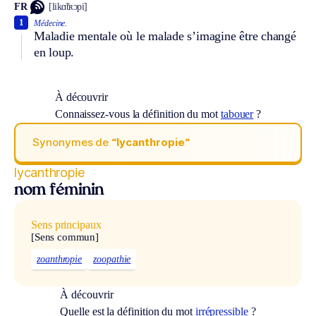
FR
[likɑ̃tʀɔpi]
1
Médecine.
Maladie mentale où le malade s’imagine être changé
en loup.
À découvrir
Connaissez-vous la définition du mot
tabouer
?
Synonymes de
“lycanthropie“
lycanthropie
nom féminin
Sens principaux
[Sens commun]
zoanthropie
zoopathie
À découvrir
Quelle est la définition du mot
irrépressible
?