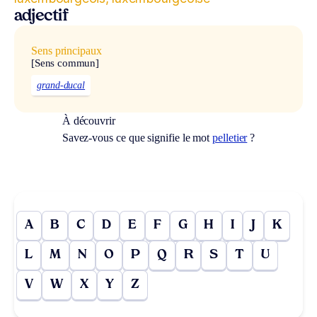
adjectif
Sens principaux
[Sens commun]
grand-ducal
À découvrir
Savez-vous ce que signifie le mot
pelletier
?
A
B
C
D
E
F
G
H
I
J
K
L
M
N
O
P
Q
R
S
T
U
V
W
X
Y
Z