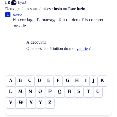
FR
[lyzɛ̃]
Deux graphies sont admises :
lusin
ou
Rare
luzin.
1
Marine.
Fin cordage d’amarrage, fait de deux fils de caret
torsadés.
À découvrir
Quelle est la définition du mot
gratifié
?
A
B
C
D
E
F
G
H
I
J
K
L
M
N
O
P
Q
R
S
T
U
V
W
X
Y
Z