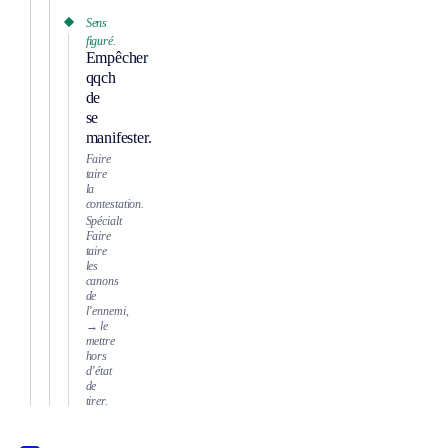
Sens
figuré.
Empêcher
qqch
de
se
manifester.
Faire
taire
la
contestation.
Spécialt
Faire
taire
les
canons
de
l’ennemi,
→ le
mettre
hors
d’état
de
tirer.