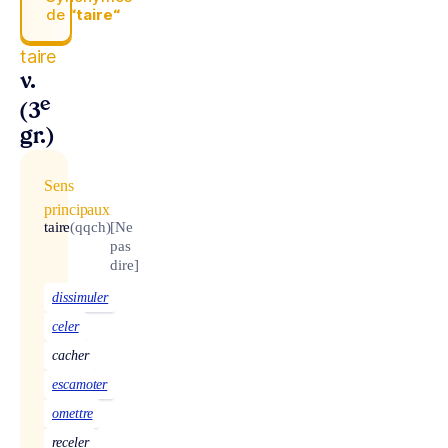
de
“taire“
taire
v.
e
(3
gr.)
Sens
principaux
taire
(qqch)
[Ne
pas
dire]
dissimuler
celer
cacher
escamoter
omettre
receler