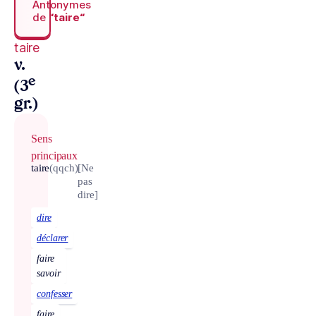
Antonymes
de
“taire“
taire
v.
e
(3
gr.)
Sens
principaux
taire
(qqch)
[Ne
pas
dire]
dire
déclarer
faire
savoir
confesser
faire