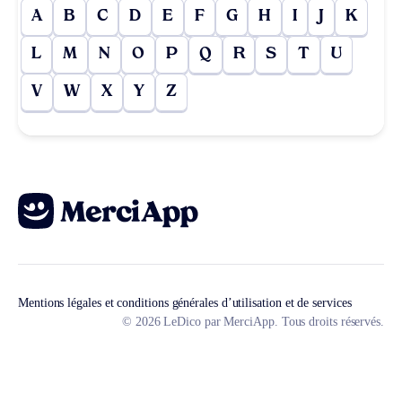
A
B
C
D
E
F
G
H
I
J
K
L
M
N
O
P
Q
R
S
T
U
V
W
X
Y
Z
Mentions légales et conditions générales d’utilisation et de services
© 2026 LeDico par MerciApp. Tous droits réservés.