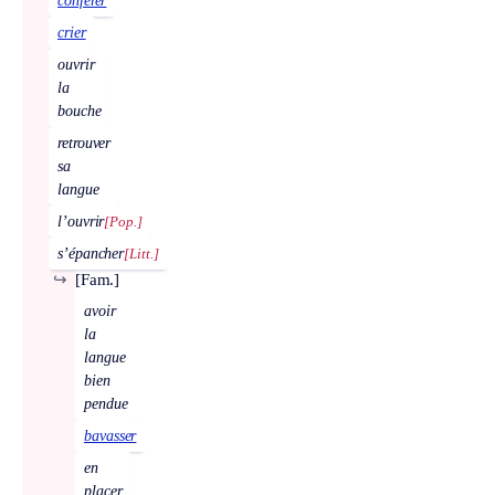
conférer
crier
ouvrir
la
bouche
retrouver
sa
langue
l’ouvrir
[Pop.]
s’épancher
[Litt.]
↪
[Fam.]
avoir
la
langue
bien
pendue
bavasser
en
placer