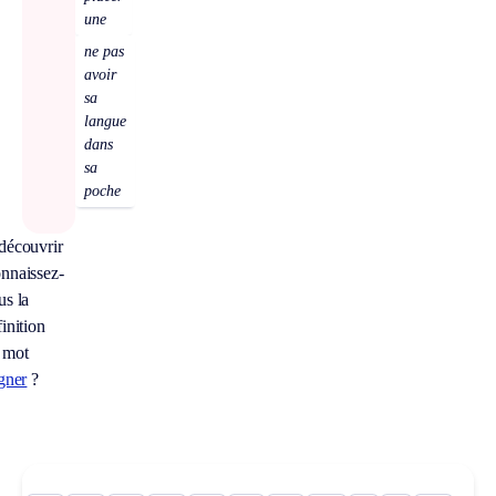
une
ne pas
avoir
sa
langue
dans
sa
poche
découvrir
nnaissez-
us la
inition
 mot
igner
?