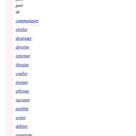
part
de
communiquer
révéler
divulguer
dévoiler
informer
ébruiter
confier
éventer
affirmer
raconter
proférer
aviser
débiter
apprendre