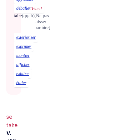
déballer
[Fam.]
taire
(qqch)
[Ne pas
laisser
paraître]
extérioriser
exprimer
montrer
afficher
exhiber
étaler
se
taire
v.