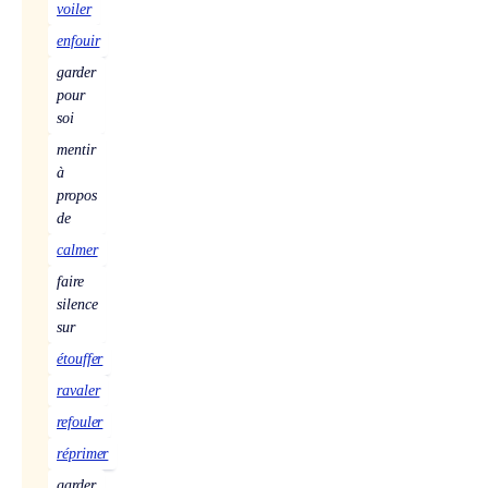
voiler
enfouir
garder
pour
soi
mentir
à
propos
de
calmer
faire
silence
sur
étouffer
ravaler
refouler
réprimer
garder