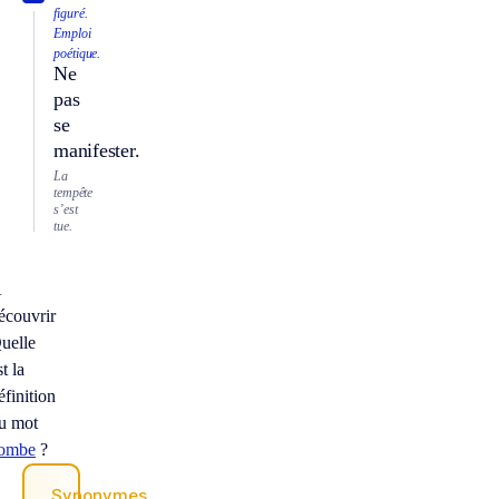
figuré.
Emploi
poétique.
Ne
pas
se
manifester.
La
tempête
s’est
tue.
À
écouvrir
uelle
st la
éfinition
u mot
ombe
?
Synonymes