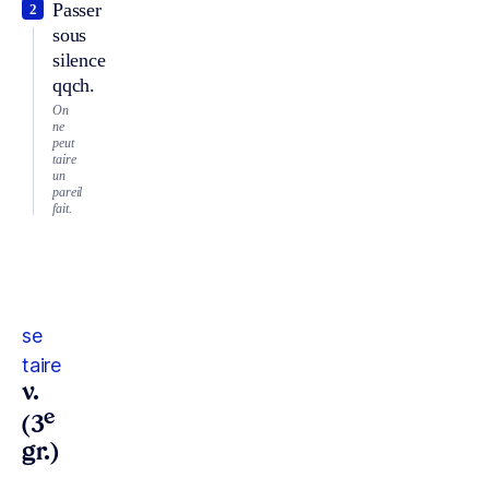
Passer
2
sous
silence
qqch.
On
ne
peut
taire
un
pareil
fait.
se
taire
v.
e
(3
gr.)