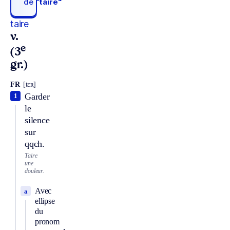
de
“taire“
taire
v.
e
(3
gr.)
FR
[tɛʀ]
Garder
1
le
silence
sur
qqch.
Taire
une
douleur.
Avec
a
ellipse
du
pronom