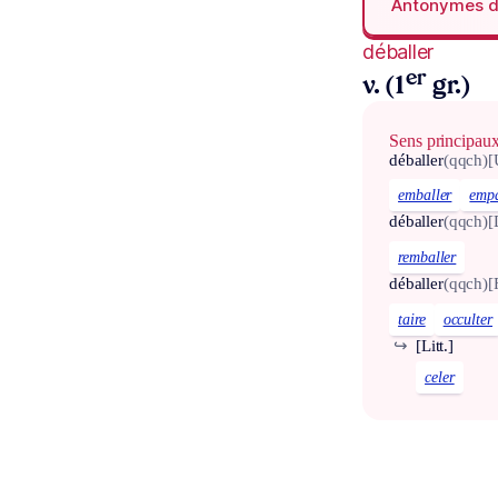
Antonymes 
déballer
er
v. (1
gr.)
Sens principau
déballer
(qqch)
[
emballer
emp
déballer
(qqch)
[
remballer
déballer
(qqch)
[
taire
occulter
↪
[Litt.]
celer