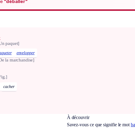
de
“déballer“
x
Un paquet]
aqueter
envelopper
De la marchandise]
Fig.]
cacher
À découvrir
Savez-vous ce que signifie le mot
ba