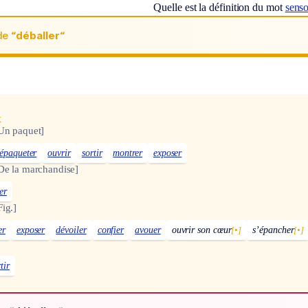
Quelle est la définition du mot
senso
de
“déballer“
x
Un paquet]
épaqueter
ouvrir
sortir
montrer
exposer
De la marchandise]
er
Fig.]
er
exposer
dévoiler
confier
avouer
ouvrir son cœur
[•]
s’épancher
[•]
tir