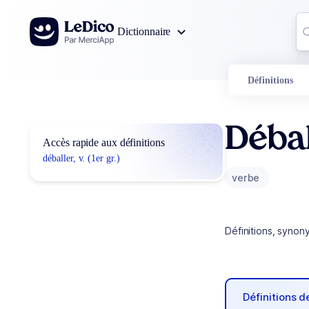
Aller au contenu
Co
Dictionnaire
0
r
Définitions
Débal
Accès rapide aux définitions
déballer, v. (1er gr.)
verbe
Définitions, synon
Définitions 