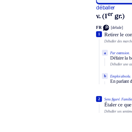
déballer
er
v. (1
gr.)
FR
[debale]
Retirer le co
1
Déballer des marcha
a
Par extension.
Défaire la ba
Déballer une cai
b
Emploi absolu.
En parlant 
2
Sens figuré.
Familie
Étaler ce que
Déballer ses sentim