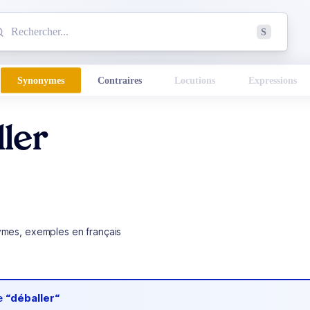
mmencez à chercher un mot dans le dictionnaire :
S
esults found.
Synonymes
Contraires
Locutions
Expressions
ler
ymes, exemples en français
de
“déballer“