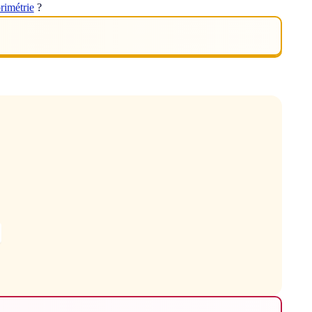
rimétrie
?