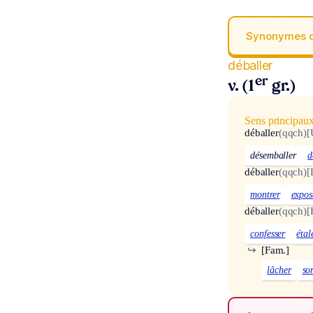
Synonymes 
déballer
er
v. (1
gr.)
Sens principau
déballer
(qqch)
[
désemballer
d
déballer
(qqch)
[
montrer
expos
déballer
(qqch)
[
confesser
étal
↪
[Fam.]
lâcher
sor