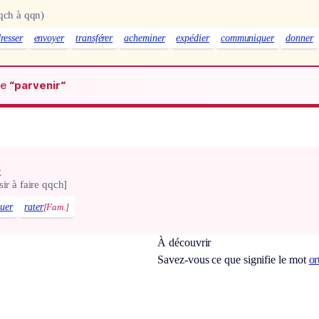
qch à qqn)
resser
envoyer
transférer
acheminer
expédier
communiquer
donner
de
“parvenir“
x
ir à faire qqch]
uer
rater
[Fam.]
À découvrir
Savez-vous ce que signifie le mot
or