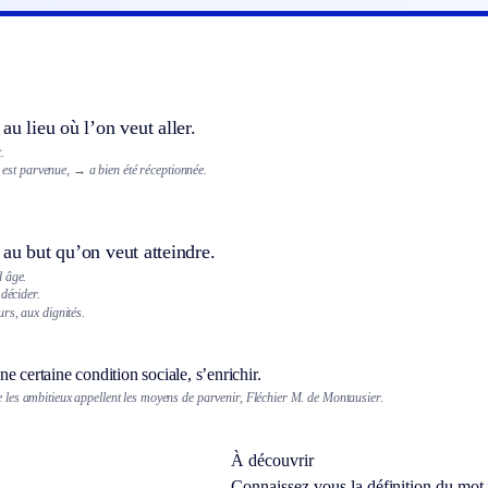
au lieu où l’on veut aller.
.
i est parvenue,
→ a bien été réceptionnée.
 au but qu’on veut atteindre.
 âge.
 décider.
rs, aux dignités.
e certaine condition sociale, s’enrichir.
ue les ambitieux appellent les moyens de parvenir, Fléchier M. de Montausier.
À découvrir
Connaissez-vous la définition du mot