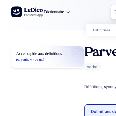
Aller au contenu
Co
Dictionnaire
0
r
Définitions
Parv
Accès rapide aux définitions
parvenir, v. (3e gr.)
verbe
Définitions, synon
Définitions 