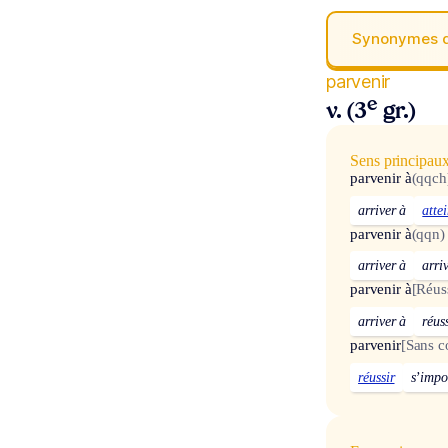
Synonymes 
parvenir
e
v. (3
gr.)
Sens principau
parvenir à
(qqch
arriver à
atte
parvenir à
(qqn)
arriver à
arri
parvenir à
[Réuss
arriver à
réus
parvenir
[Sans 
réussir
s’impo