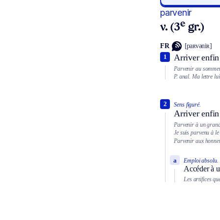
parvenir
e
v. (3
gr.)
FR
[paʀvəniʀ]
Arriver enfin 
1
Parvenir au sommet
P. anal.
Ma lettre lu
2
Sens figuré.
Arriver enfin
Parvenir à un grand
Je suis parvenu à le
Parvenir aux honneu
a
Emploi absolu.
Accéder à un
Les artifices q