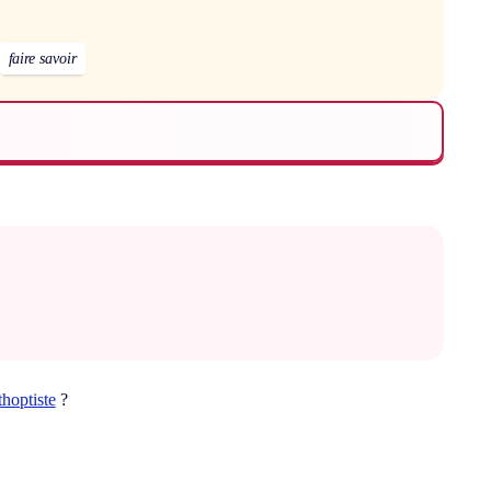
faire savoir
thoptiste
?