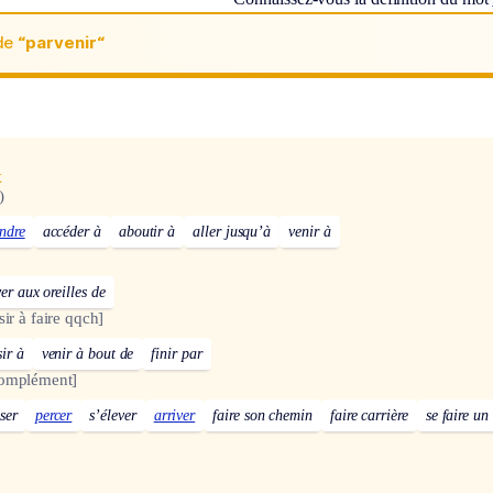
de
“parvenir“
x
)
indre
accéder à
aboutir à
aller jusqu’à
venir à
ver aux oreilles de
ir à faire qqch]
sir à
venir à bout de
finir par
complément]
ser
percer
s’élever
arriver
faire son chemin
faire carrière
se faire u