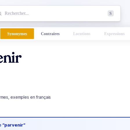
mmencez à chercher un mot dans le dictionnaire :
S
esults found.
Synonymes
Contraires
Locutions
Expressions
enir
ymes, exemples en français
de
“parvenir“