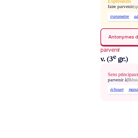
Expressions
faire parvenir
(q
transmettre
ad
Antonymes 
parvenir
e
v. (3
gr.)
Sens principau
parvenir à
[Réuss
échouer
manq