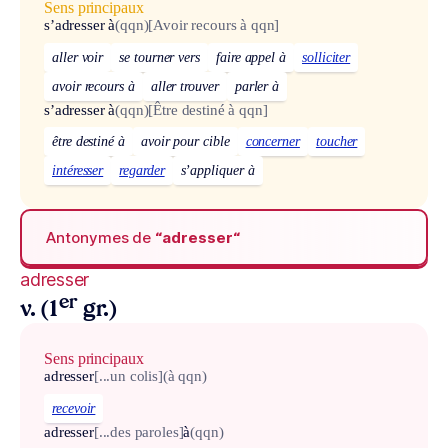
Sens principaux
s’adresser à
(qqn)
[Avoir recours à qqn]
aller voir
se tourner vers
faire appel à
solliciter
avoir recours à
aller trouver
parler à
s’adresser à
(qqn)
[Être destiné à qqn]
être destiné à
avoir pour cible
concerner
toucher
intéresser
regarder
s’appliquer à
Antonymes de
“adresser“
adresser
er
v. (1
gr.)
Sens principaux
adresser
[...un colis]
(à qqn)
recevoir
adresser
[...des paroles]
à
(qqn)