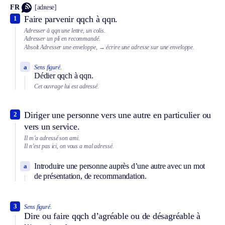
FR
[adʀese]
Faire parvenir qqch à qqn.
1
Adresser à qqn une lettre, un colis.
Adresser un pli en recommandé.
Absolt
Adresser une enveloppe,
→ écrire une adresse sur une enveloppe.
a
Sens figuré.
Dédier qqch à qqn.
Cet ouvrage lui est adressé.
Diriger une personne vers une autre en particulier ou
2
vers un service.
Il m’a adressé son ami.
Il n’est pas ici, on vous a mal adressé.
Introduire une personne auprès d’une autre avec un mot
a
de présentation, de recommandation.
3
Sens figuré.
Dire ou faire qqch d’agréable ou de désagréable à