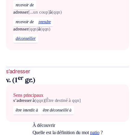
recevoir de
adresser
[...un coup]
à
(qqn)
recevoir de
prendre
adresser
(qqn)
à
(qqn)
déconseiller
s’adresser
er
v. (1
gr.)
Sens principaux
s’adresser à
(qqn)
[Être destiné à qqn]
être interdit à
être déconseillé à
À découvrir
Quelle est la définition du mot
patio
?