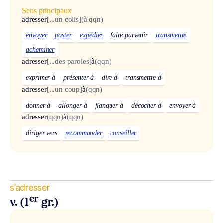
Sens principaux
adresser
[...un colis]
(à qqn)
envoyer
poster
expédier
faire parvenir
transmettre
acheminer
adresser
[...des paroles]
à
(qqn)
exprimer à
présenter à
dire à
transmettre à
adresser
[...un coup]
à
(qqn)
donner à
allonger à
flanquer à
décocher à
envoyer à
adresser
(qqn)
à
(qqn)
diriger vers
recommander
conseiller
s’adresser
er
v. (1
gr.)