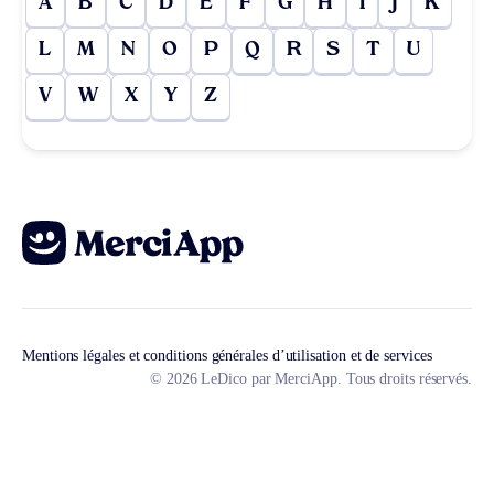
A
B
C
D
E
F
G
H
I
J
K
L
M
N
O
P
Q
R
S
T
U
V
W
X
Y
Z
Mentions légales et conditions générales d’utilisation et de services
© 2026 LeDico par MerciApp. Tous droits réservés.