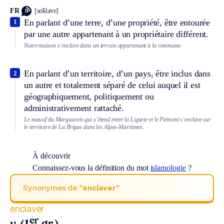
FR
[sɑ̃klave]
En parlant d’une terre, d’une propriété, être entourée
1
par une autre appartenant à un propriétaire différent.
Notre maison s’enclave dans un terrain appartenant à la commune.
En parlant d’un territoire, d’un pays, être inclus dans
2
un autre et totalement séparé de celui auquel il est
géographiquement, politiquement ou
administrativement rattaché.
Le massif du Marguareis qui s’étend entre la Ligurie et le Piémont s’enclave sur
le territoire de La Brigue dans les Alpes-Maritimes.
À découvrir
Connaissez-vous la définition du mot
islamologie
?
Synonymes de
“enclaver“
enclaver
er