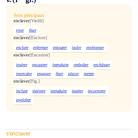
v. (1
gr.)
Sens principaux
enclaver
[Vieilli]
river
fixer
enclaver
[Enclore]
enclore
enfermer
entourer
isoler
environner
enclaver
[Encastrer]
insérer
encastrer
introduire
emboîter
enchâsser
intercaler
engager
fixer
placer
mettre
enclaver
[Fig.]
inclure
intégrer
introduire
insérer
incorporer
englober
s’enclaver