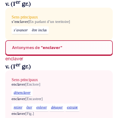
er
v. (1
gr.)
Sens principaux
s’enclaver
[En parlant d’un territoire]
s’avancer
être inclus
Antonymes de
“enclaver“
enclaver
er
v. (1
gr.)
Sens principaux
enclaver
[Enclore]
désenclaver
enclaver
[Encastrer]
retirer
ôter
enlever
dégager
extraire
enclaver
[Fig.]