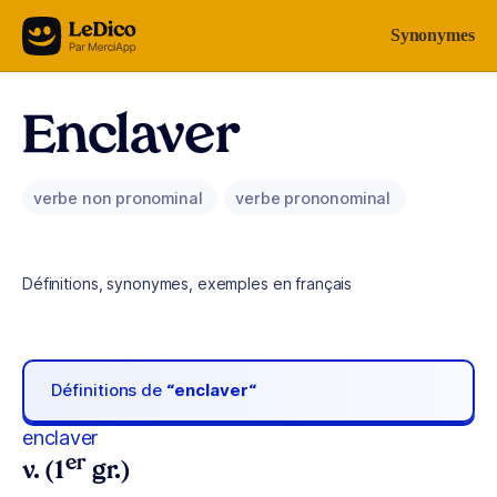
Aller au contenu
Synonymes
Enclaver
verbe non pronominal
verbe prononominal
Définitions, synonymes, exemples en français
Définitions de
“enclaver“
enclaver
er
v. (1
gr.)