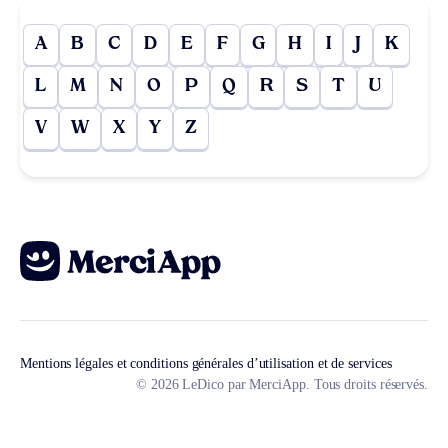
A
B
C
D
E
F
G
H
I
J
K
L
M
N
O
P
Q
R
S
T
U
V
W
X
Y
Z
Mentions légales et conditions générales d’utilisation et de services
© 2026 LeDico par MerciApp. Tous droits réservés.