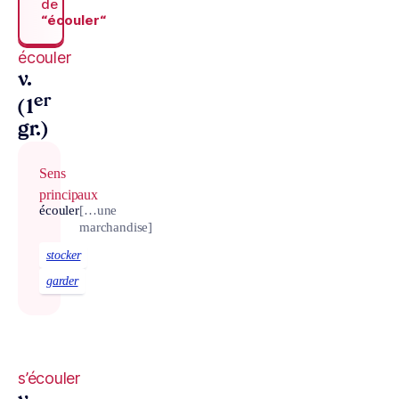
de
“écouler“
écouler
v.
er
(1
gr.)
Sens
principaux
écouler
[…une
marchandise]
stocker
garder
s’écouler