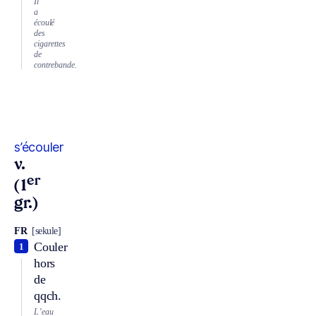
Il
a
écoulé
des
cigarettes
de
contrebande.
s’écouler
v.
er
(1
gr.)
FR
[sekule]
Couler
1
hors
de
qqch.
L’eau