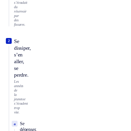
s’écoulait
du
réservoir
par
des
fissures.
Se
2
dissiper,
s’en
aller,
se
perdre.
Les
années
de
la
jeunesse
s’écoulent
trop
vite.
Se
a
dépenser.