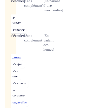
s’écouler
[Sans
[En parlant
complément]
d’une
marchandise]
se
vendre
s’enlever
s’écouler
[Sans
[En
complément]
parlant
des
heures]
passer
s’enfuir
s’en
aller
s’évanouir
se
consumer
disparaître