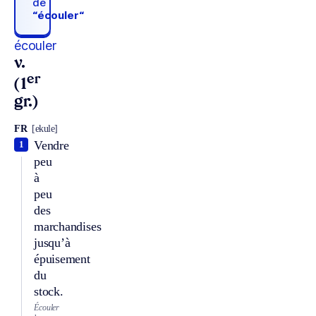
de
“écouler“
écouler
v.
er
(1
gr.)
FR
[ekule]
Vendre
1
peu
à
peu
des
marchandises
jusqu’à
épuisement
du
stock.
Écouler