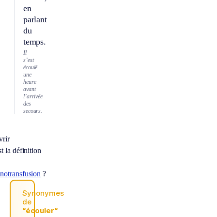
en
parlant
du
temps.
Il
s’est
écoulé
une
heure
avant
l’arrivée
des
secours.
rir
t la définition
notransfusion
?
Synonymes
de
“écouler“