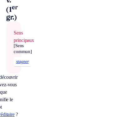
v.
er
(1
gr.)
Sens
principaux
[Sens
commun]
stagner
découvrir
vez-vous
 que
nifie le
t
éditaire
?