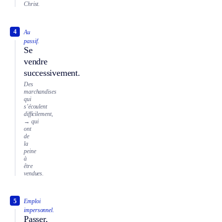
Christ.
4
Au
passif.
Se
vendre
successivement.
Des
marchandises
qui
s’écoulent
difficilement,
→ qui
ont
de
la
peine
à
être
vendues.
5
Emploi
impersonnel.
Passer,