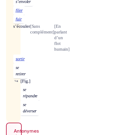
s’envoler
filer
fuir
s’écouler
[Sans
[En
complément]
parlant
d’un
flot
humain]
sortir
se
retirer
↪
[Fig.]
se
répandre
se
déverser
Antonymes