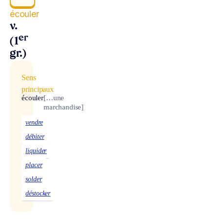
écouler
v.
er
(1
gr.)
Sens
principaux
écouler
[…une
marchandise]
vendre
débiter
liquider
placer
solder
déstocker