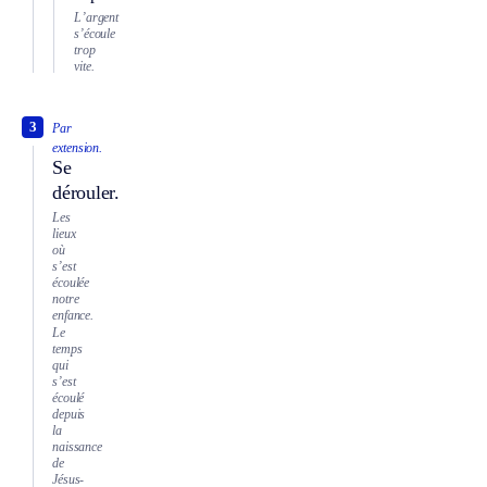
L’argent
s’écoule
trop
vite.
3
Par
extension.
Se
dérouler.
Les
lieux
où
s’est
écoulée
notre
enfance.
Le
temps
qui
s’est
écoulé
depuis
la
naissance
de
Jésus-