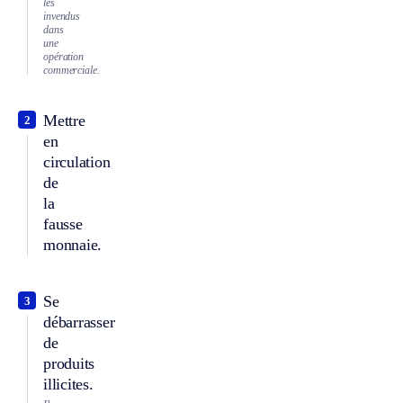
les
invendus
dans
une
opération
commerciale.
Mettre
2
en
circulation
de
la
fausse
monnaie.
Se
3
débarrasser
de
produits
illicites.