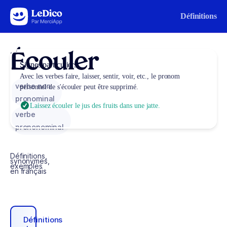
Aller au contenu
Définitions
Écouler
Signes particuliers
Avec les verbes
faire
,
laisser
,
sentir
,
voir
, etc., le pronom
verbe non
personnel de s'écouler peut être supprimé.
pronominal
Laissez écouler le jus des fruits dans une jatte.
verbe
prononominal
Définitions,
synonymes,
exemples
en français
Définitions