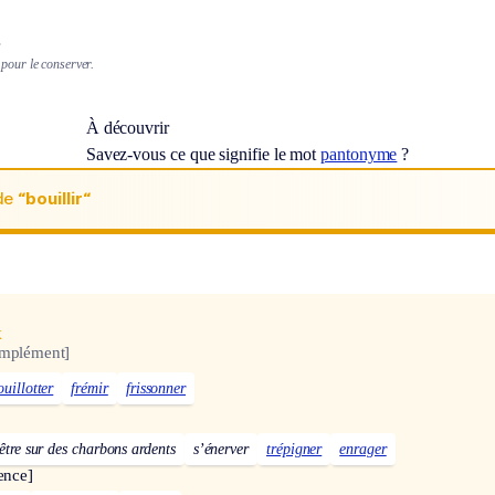
.
it pour le conserver.
À découvrir
Savez-vous ce que signifie le mot
pantonyme
?
de
“bouillir“
x
omplément]
ouillotter
frémir
frissonner
être sur des charbons ardents
s’énerver
trépigner
enrager
ence]