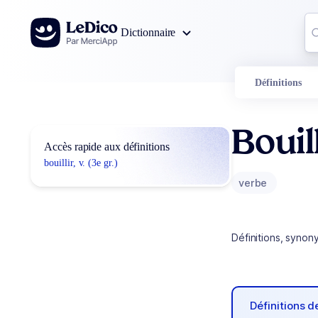
Aller au contenu
Co
Dictionnaire
0
r
Définitions
Bouil
Accès rapide aux définitions
bouillir, v. (3e gr.)
verbe
Définitions, synon
Définitions 