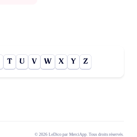
T
U
V
W
X
Y
Z
© 2026 LeDico par MerciApp. Tous droits réservés.