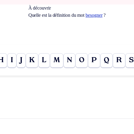
À découvrir
Quelle est la définition du mot
besogner
?
H
I
J
K
L
M
N
O
P
Q
R
S