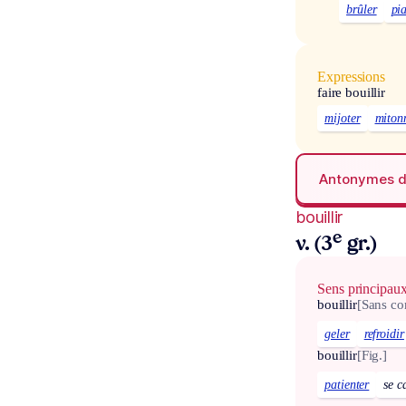
brûler
pia
Expressions
faire bouillir
mijoter
miton
Antonymes 
bouillir
e
v. (3
gr.)
Sens principau
bouillir
[Sans c
geler
refroidir
bouillir
[Fig.]
patienter
se c