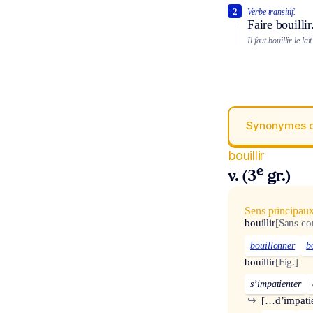
2
Verbe transitif.
Faire bouillir
Il faut bouillir le la
Synonymes 
bouillir
e
v. (3
gr.)
Sens principau
bouillir
[Sans c
bouillonner
b
bouillir
[Fig.]
s’impatienter
↪
[…d’impati