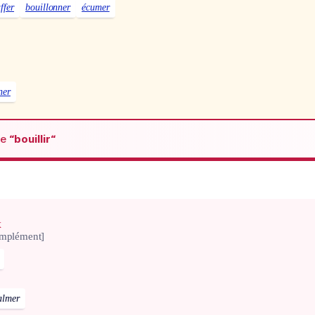
ffer
bouillonner
écumer
ner
de
“bouillir“
x
omplément]
almer