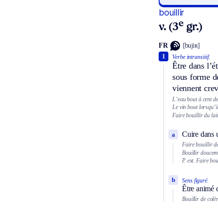
bouillir
e
v. (3
gr.)
FR
[bujiʀ]
1
Verbe intransitif.
Être dans l’é
sous forme de
viennent crev
L’eau bout à cent d
Le vin bout lorsqu’i
Faire bouillir du lait
Cuire dans u
a
Faire bouillir 
Bouillir doucem
P. ext.
Faire boui
b
Sens figuré.
Être animé 
Bouillir de colè