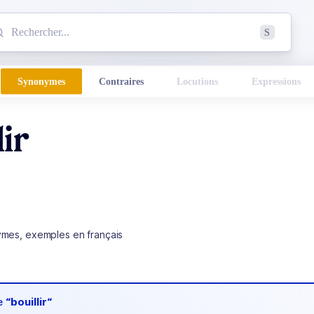
mmencez à chercher un mot dans le dictionnaire :
S
esults found.
Synonymes
Contraires
Locutions
Expressions
lir
ymes, exemples en français
de
“bouillir“