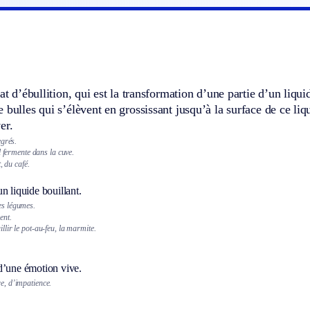
tat d’ébullition, qui est la transformation d’une partie d’un liqu
 bulles qui s’élèvent en grossissant jusqu’à la surface de ce liq
er.
egrés.
l fermente dans la cuve.
, du café.
n liquide bouillant.
des légumes.
ent.
llir le pot-au-feu, la marmite.
d’une émotion vive.
re, d’impatience.