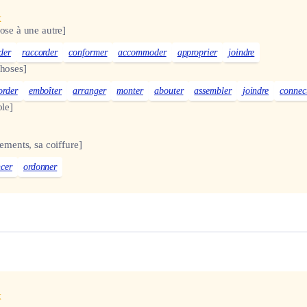
x
hose à une autre]
der
raccorder
conformer
accommoder
approprier
joindre
choses]
order
emboîter
arranger
monter
abouter
assembler
joindre
connec
ble]
tements, sa coiffure]
cer
ordonner
x