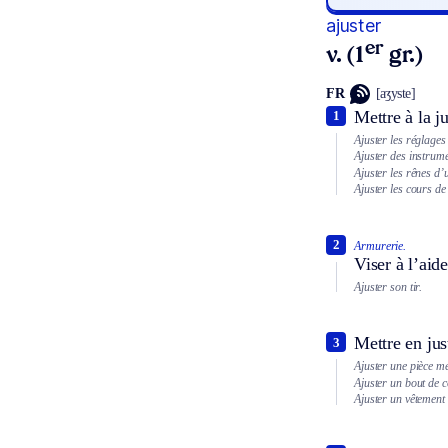
ajuster
er
v. (1
gr.)
FR
[aʒyste]
Mettre à la j
1
Ajuster les réglages
Ajuster des instrum
Ajuster les rênes d’
Ajuster les cours de
2
Armurerie.
Viser à l’aid
Ajuster son tir.
Mettre en jus
3
Ajuster une pièce mé
Ajuster un bout de 
Ajuster un vêtement 