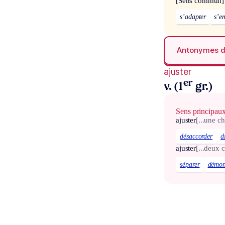
[Sens commun]
s’adapter
s’e
Antonymes 
ajuster
er
v. (1
gr.)
Sens principau
ajuster
[...une c
désaccorder
d
ajuster
[...deux 
séparer
démon