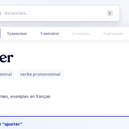
mmencez à chercher un mot dans le dictionnaire :
S
esults found.
Synonymes
Contraires
Locutions
Expressions
er
ominal
verbe prononominal
ymes, exemples en français
de
“ajuster“