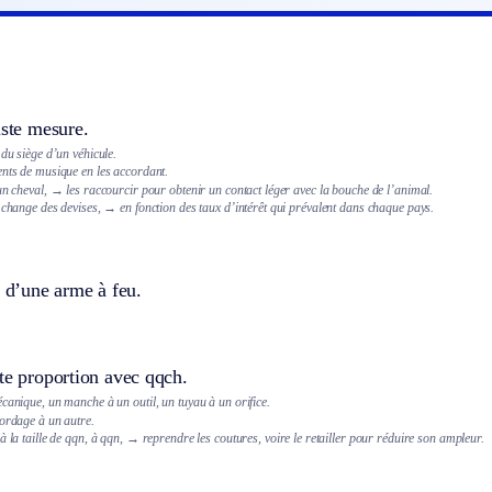
uste mesure.
 du siège d’un véhicule.
ents de musique en les accordant.
un cheval,
→ les raccourcir pour obtenir un contact léger avec la bouche de l’animal.
 change des devises,
→ en fonction des taux d’intérêt qui prévalent dans chaque pays.
e d’une arme à feu.
te proportion avec qqch.
canique, un manche à un outil, un tuyau à un orifice.
cordage à un autre.
à la taille de qqn, à qqn,
→ reprendre les coutures, voire le retailler pour réduire son ampleur.