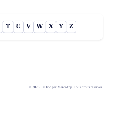
T
U
V
W
X
Y
Z
© 2026 LeDico par MerciApp. Tous droits réservés.