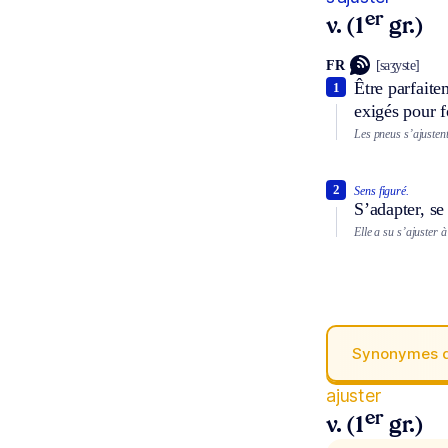
er
v. (1
gr.)
FR
[saʒyste]
Être parfaite
1
exigés pour 
Les pneus s’ajustent
2
Sens figuré.
S’adapter, se
Elle a su s’ajuster à
Synonymes 
ajuster
er
v. (1
gr.)