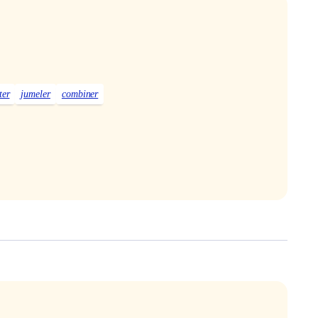
ter
jumeler
combiner