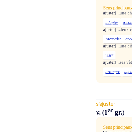
Sens principau
ajuster
[...une c
adapter
accor
ajuster
[...deux 
raccorder
acc
ajuster
[...une ci
viser
ajuster
[...ses vê
arranger
agen
s’ajuster
er
v. (1
gr.)
Sens principau