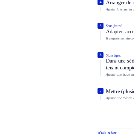
Arranger de 
4
Ajuster la tenue, la 
5
Sens figuré.
Adapter, acco
Il a ajusté son disc
6
Statistique.
Dans une séri
tenant compte
Ajuster une étude sta
Mettre (plusi
7
Ajuster une théorie 
s’ajuster