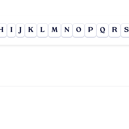
H
I
J
K
L
M
N
O
P
Q
R
S