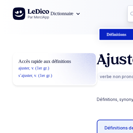
Aller au contenu
Co
Dictionnaire
0
r
Définitions
Ajust
Accès rapide aux définitions
ajuster, v. (1er gr.)
s’ajuster, v. (1er gr.)
verbe non pron
Définitions, synon
Définitions 