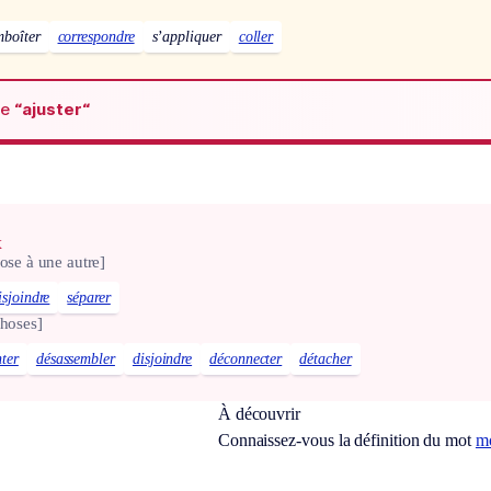
mboîter
correspondre
s’appliquer
coller
de
“ajuster“
x
hose à une autre]
isjoindre
séparer
choses]
ter
désassembler
disjoindre
déconnecter
détacher
À découvrir
Connaissez-vous la définition du mot
m