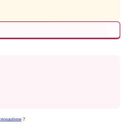
otonautisme
?