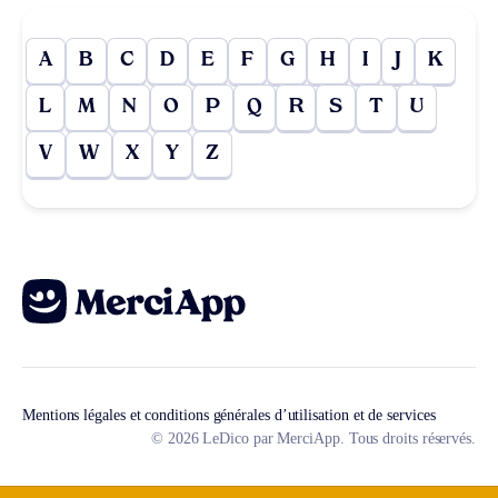
A
B
C
D
E
F
G
H
I
J
K
L
M
N
O
P
Q
R
S
T
U
V
W
X
Y
Z
Mentions légales et conditions générales d’utilisation et de services
© 2026 LeDico par MerciApp. Tous droits réservés.