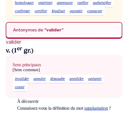
homologuer
entériner
approuver
ratifier
authentifier
confirmer
certifier
légaliser
garantir
consacrer
Antonymes de
“valider“
valider
er
v. (1
gr.)
Sens principaux
[Sens commun]
invalider
annuler
dissoudre
annihiler
anéantir
casser
À découvrir
Connaissez-vous la définition du mot
supplantation
?