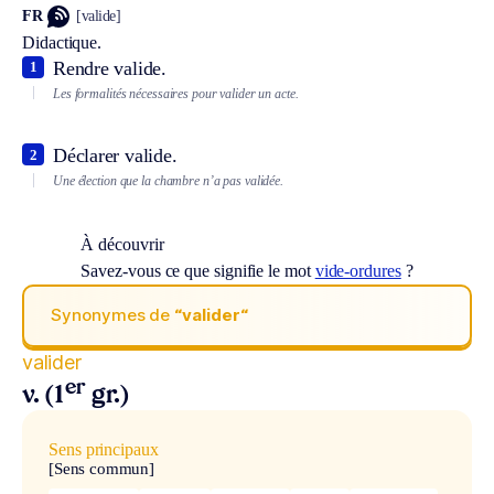
FR
[valide]
Didactique.
Rendre valide.
1
Les formalités nécessaires pour valider un acte.
Déclarer valide.
2
Une élection que la chambre n’a pas validée.
À découvrir
Savez-vous ce que signifie le mot
vide-ordures
?
Synonymes de
“valider“
valider
er
v. (1
gr.)
Sens principaux
[Sens commun]