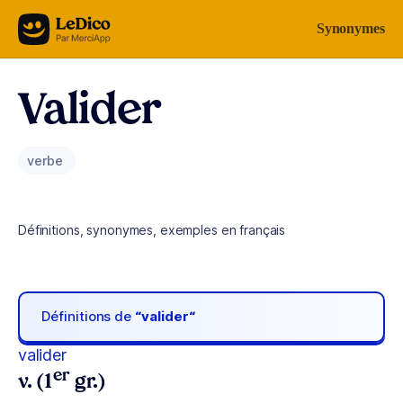
Aller au contenu
Synonymes
Valider
verbe
Définitions, synonymes, exemples en français
Définitions de
“valider“
valider
er
v. (1
gr.)