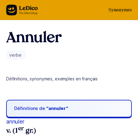
Aller au contenu
Synonymes
Annuler
verbe
Définitions, synonymes, exemples en français
Définitions de
“annuler“
annuler
er
v. (1
gr.)