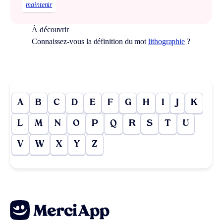
maintenir
À découvrir
Connaissez-vous la définition du mot
lithographie
?
A
B
C
D
E
F
G
H
I
J
K
L
M
N
O
P
Q
R
S
T
U
V
W
X
Y
Z