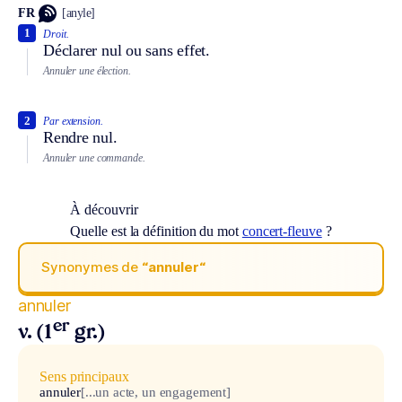
FR
[anyle]
1
Droit.
Déclarer nul ou sans effet.
Annuler une élection.
2
Par extension.
Rendre nul.
Annuler une commande.
À découvrir
Quelle est la définition du mot
concert-fleuve
?
Synonymes de
“annuler“
annuler
er
v. (1
gr.)
Sens principaux
annuler
[...un acte, un engagement]