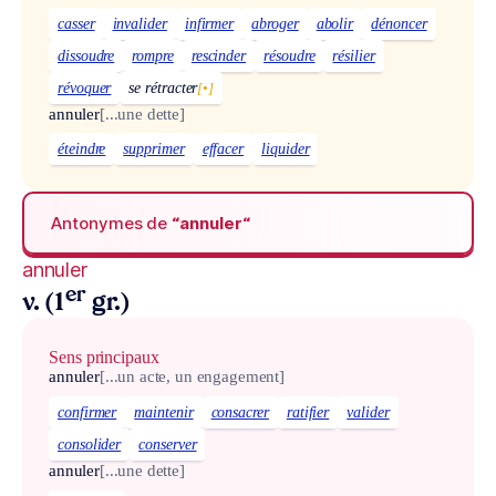
casser
invalider
infirmer
abroger
abolir
dénoncer
dissoudre
rompre
rescinder
résoudre
résilier
révoquer
se rétracter
[•]
annuler
[...une dette]
éteindre
supprimer
effacer
liquider
Antonymes de
“annuler“
annuler
er
v. (1
gr.)
Sens principaux
annuler
[...un acte, un engagement]
confirmer
maintenir
consacrer
ratifier
valider
consolider
conserver
annuler
[...une dette]