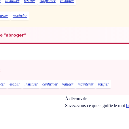
r
invalider
résilier
supprimer
révoquer
casser
rescinder
de
“abroger“
x
oter
établir
instituer
confirmer
valider
maintenir
ratifier
À découvrir
Savez-vous ce que signifie le mot
b