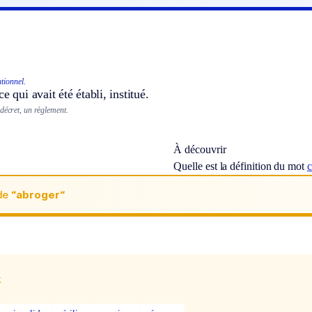
utionnel.
e qui avait été établi, institué.
décret, un règlement.
À découvrir
Quelle est la définition du mot
c
de
“abroger“
x