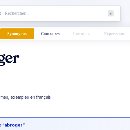
mmencez à chercher un mot dans le dictionnaire :
S
esults found.
Synonymes
Contraires
Locutions
Expressions
ger
ymes, exemples en français
de
“abroger“