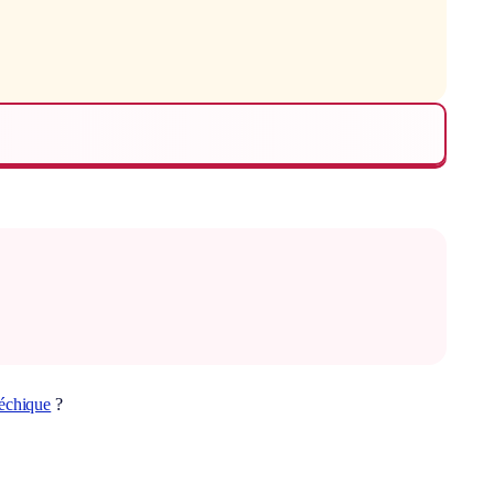
échique
?