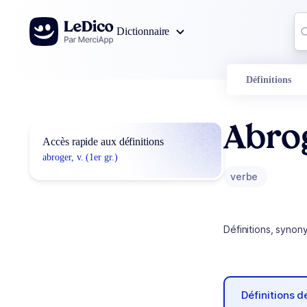
Aller au contenu
Co
Dictionnaire
0
r
Définitions
Abro
Accès rapide aux définitions
abroger, v. (1er gr.)
verbe
Définitions, synon
Définitions 