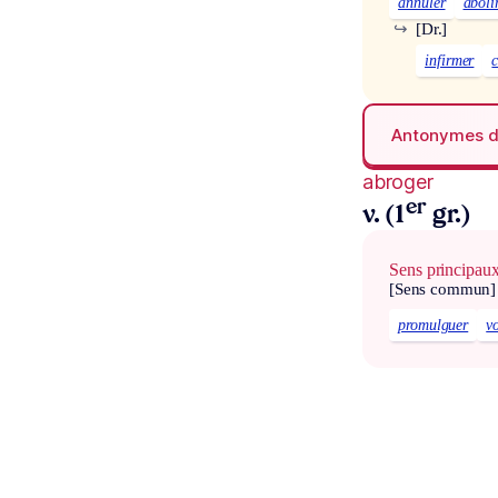
annuler
aboli
↪
[Dr.]
infirmer
Antonymes 
abroger
er
v. (1
gr.)
Sens principau
[Sens commun]
promulguer
v