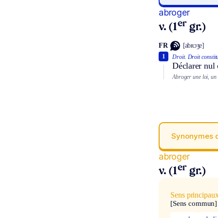
abroger
er
v. (1
gr.)
FR
[abʀɔʒe]
1
Droit.
Droit constit
Déclarer nul c
Abroger une loi, un 
Synonymes 
abroger
er
v. (1
gr.)
Sens principau
[Sens commun]