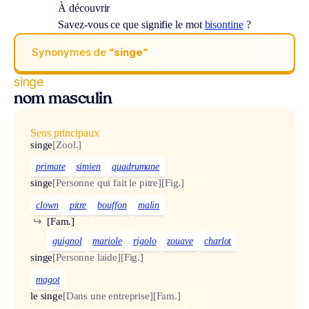
À découvrir
Savez-vous ce que signifie le mot
bisontine
?
Synonymes de
“singe“
singe
nom masculin
Sens principaux
singe
[Zool.]
primate
simien
quadrumane
singe
[Personne qui fait le pitre]
[Fig.]
clown
pitre
bouffon
malin
↪
[Fam.]
guignol
mariole
rigolo
zouave
charlot
singe
[Personne laide]
[Fig.]
magot
le singe
[Dans une entreprise]
[Fam.]