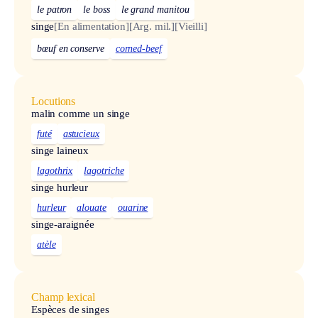
le patron
le boss
le grand manitou
singe
[En alimentation]
[Arg. mil.]
[Vieilli]
bœuf en conserve
corned-beef
Locutions
malin comme un singe
futé
astucieux
singe laineux
lagothrix
lagotriche
singe hurleur
hurleur
alouate
ouarine
singe-araignée
atèle
Champ lexical
Espèces de singes