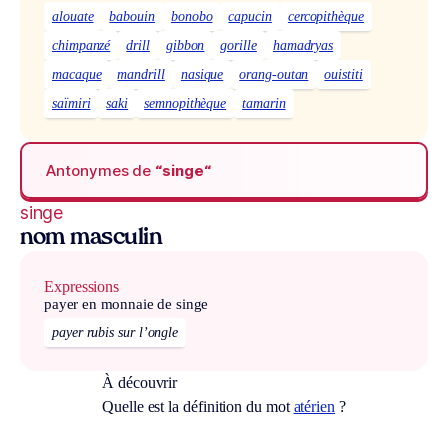
alouate
babouin
bonobo
capucin
cercopithèque
chimpanzé
drill
gibbon
gorille
hamadryas
macaque
mandrill
nasique
orang-outan
ouistiti
saïmiri
saki
semnopithèque
tamarin
Antonymes de
“singe“
singe
nom masculin
Expressions
payer en monnaie de singe
payer rubis sur l’ongle
À découvrir
Quelle est la définition du mot
atérien
?