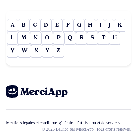
A
B
C
D
E
F
G
H
I
J
K
L
M
N
O
P
Q
R
S
T
U
V
W
X
Y
Z
Mentions légales et conditions générales d’utilisation et de services
© 2026 LeDico par MerciApp. Tous droits réservés.