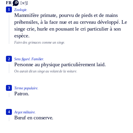
FR
[sɛ̃ʒ]
1
Zoologie.
Mammifère primate, pourvu de pieds et de mains
préhensiles, à la face nue et au cerveau développé. Le
singe crie, hurle en poussant le cri particulier à son
espèce.
Faire des grimaces comme un singe.
2
Sens figuré.
Familier.
Personne au physique particulièrement laid.
On aurait dit un singe au volant de la voiture.
3
Terme populaire.
Patron.
4
Argot militaire.
Bœuf en conserve.