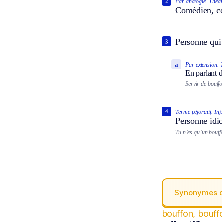
2
Par analogie.
Théât
Comédien, co
Personne qui 
3
a
Par extension.
En parlant d
Servir de bouffo
4
Terme péjoratif.
Inj
Personne idio
Tu n’es qu’un bouff
Synonymes 
bouffon, bouff