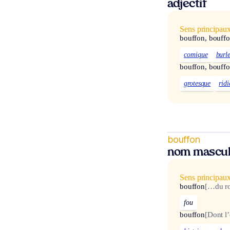
adjectif
Sens principau
bouffon, bouff
comique
burl
bouffon, bouff
grotesque
ridi
bouffon
nom mascul
Sens principau
bouffon
[…du ro
fou
bouffon
[Dont l’