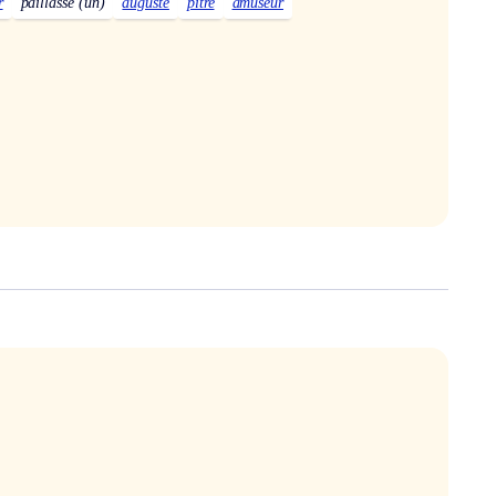
r
paillasse (un)
auguste
pitre
amuseur