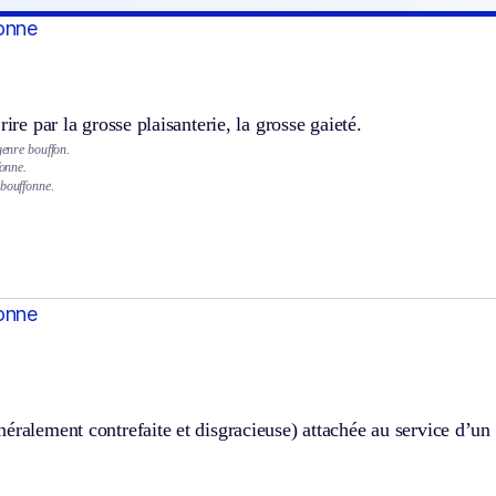
onne
rire par la grosse plaisanterie, la grosse gaieté.
 genre bouffon.
fonne.
 bouffonne.
onne
éralement contrefaite et disgracieuse) attachée au service d’un ro