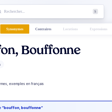
mmencez à chercher un mot dans le dictionnaire :
S
esults found.
Synonymes
Contraires
Locutions
Expressions
fon, Bouffonne
m
ymes, exemples en français
de
“bouffon, bouffonne“