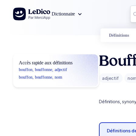
Aller au contenu
Co
Dictionnaire
0
r
Définitions
Bouf
Accès rapide aux définitions
bouffon, bouffonne, adjectif
bouffon, bouffonne, nom
adjectif
no
Définitions, synon
Définitions 