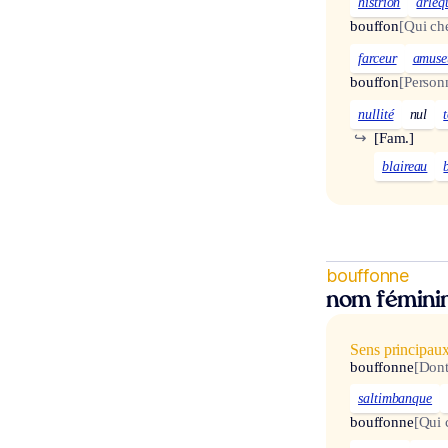
histrion
arleq
bouffon
[Qui che
farceur
amuse
bouffon
[Personn
nullité
nul
↪
[Fam.]
blaireau
bouffonne
nom fémini
Sens principau
bouffonne
[Dont
saltimbanque
bouffonne
[Qui 