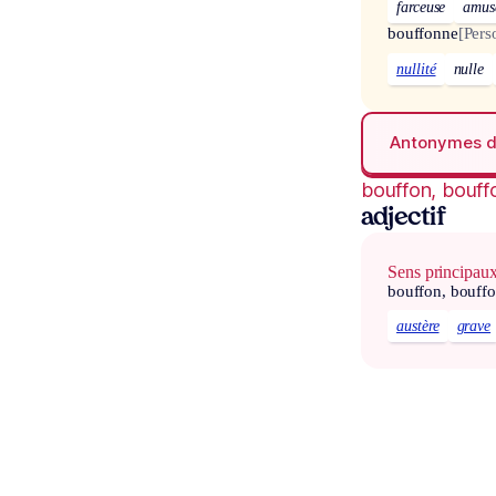
farceuse
amus
bouffonne
[Pers
nullité
nulle
Antonymes 
bouffon, bouff
adjectif
Sens principau
bouffon, bouff
austère
grave