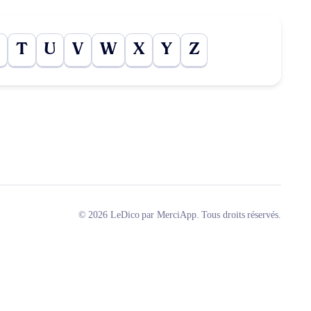
T
U
V
W
X
Y
Z
© 2026 LeDico par MerciApp. Tous droits réservés.