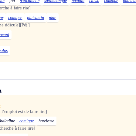
uin
fou
polichinelle
saltimbanque
baladin
clown
comique
bateleu
rche à faire rire]
ur
comique
plaisantin
pitre
e ridicule]
[Péj.]
tocard
bolos
n
x
 l’emploi est de faire rire]
baladine
comique
bateleuse
cherche à faire rire]