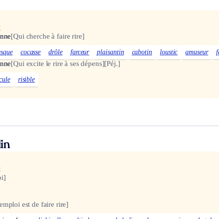
x
onne
[Qui cherche à faire rire]
esque
cocasse
drôle
farceur
plaisantin
cabotin
loustic
amuseur
f
onne
[Qui excite le rire à ses dépens]
[Péj.]
cule
risible
in
x
i]
emploi est de faire rire]