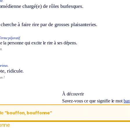
re.
médienne chargé(e) de rôles burlesques.
cherche à faire rire par de grosses plaisanteries.
Terme péjoratif.
e la personne qui excite le rire à ses dépens.
n.
urieux.
te, ridicule.
on !
À découvrir
Savez-vous ce que signifie le mot
bar
de
“bouffon, bouffonne“
onne