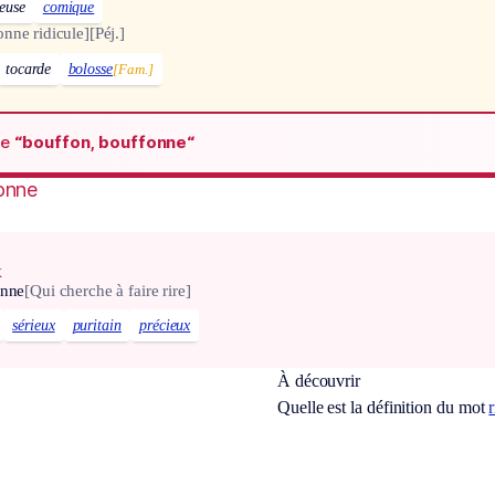
euse
comique
onne ridicule]
[Péj.]
tocarde
bolosse
[Fam.]
de
“bouffon, bouffonne“
onne
x
onne
[Qui cherche à faire rire]
sérieux
puritain
précieux
À découvrir
Quelle est la définition du mot
r