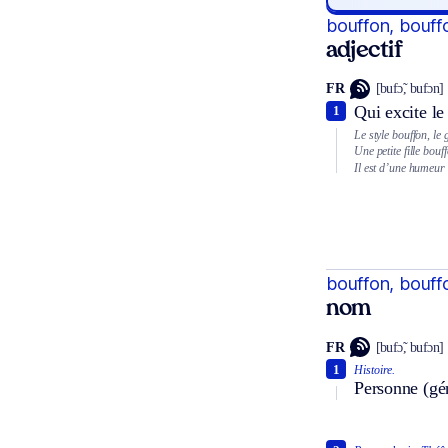
bouffon, bouff
adjectif
FR
[bufɔ̃, bufɔn]
Qui excite le 
1
Le style bouffon, le
Une petite fille bouf
Il est d’une humeur
bouffon, bouff
nom
FR
[bufɔ̃, bufɔn]
1
Histoire.
Personne (gén