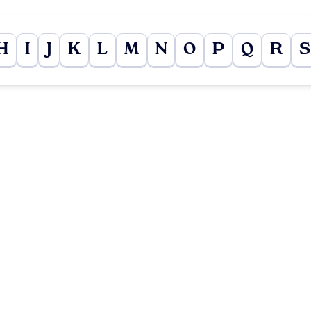
H
I
J
K
L
M
N
O
P
Q
R
S