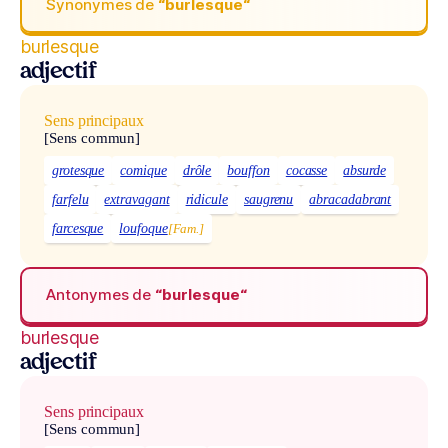
Synonymes de
“burlesque“
burlesque
adjectif
Sens principaux
[Sens commun]
grotesque
comique
drôle
bouffon
cocasse
absurde
farfelu
extravagant
ridicule
saugrenu
abracadabrant
farcesque
loufoque
[Fam.]
Antonymes de
“burlesque“
burlesque
adjectif
Sens principaux
[Sens commun]