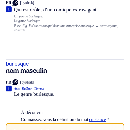
FR
[byʀlɛsk]
Qui est drôle, d’un comique extravagant.
1
Un poème burlesque.
Le genre burlesque.
P. ext.
Fig.
Il s’est embarqué dans une entreprise burlesque,
→ extravagante,
absurde.
burlesque
nom masculin
FR
[byʀlɛsk]
1
Arts.
Théâtre.
Cinéma.
Le genre burlesque.
À découvrir
Connaissez-vous la définition du mot
cuistance
?