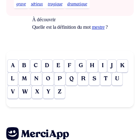
grave
sérieux
tragique
dramatique
À découvrir
Quelle est la définition du mot
mestre
?
A
B
C
D
E
F
G
H
I
J
K
L
M
N
O
P
Q
R
S
T
U
V
W
X
Y
Z