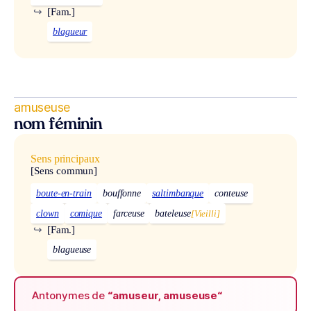
↪
[Fam.]
blagueur
amuseuse
nom féminin
Sens principaux
[Sens commun]
boute-en-train
bouffonne
saltimbanque
conteuse
clown
comique
farceuse
bateleuse
[Vieilli]
↪
[Fam.]
blagueuse
Antonymes de
“amuseur, amuseuse“