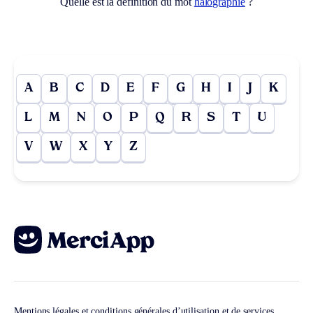
Quelle est la définition du mot
halographie
?
A
B
C
D
E
F
G
H
I
J
K
L
M
N
O
P
Q
R
S
T
U
V
W
X
Y
Z
Mentions légales et conditions générales d’utilisation et de services