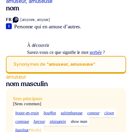
amuseur, amuseuse
nom
FR
[amyzœʀ, amyzøz]
Personne qui en amuse d’autres.
1
À découvrir
Savez-vous ce que signifie le mot
gerbée
?
Synonymes de
“amuseur, amuseuse“
amuseur
nom masculin
Sens principaux
[Sens commun]
boute-en-train
bouffon
saltimbanque
conteur
clown
comique
farceur
plaisantin
show man
bateleur
[Vieilli]