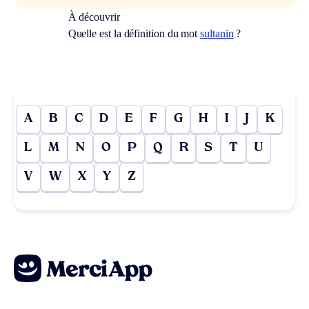
À découvrir
Quelle est la définition du mot
sultanin
?
A
B
C
D
E
F
G
H
I
J
K
L
M
N
O
P
Q
R
S
T
U
V
W
X
Y
Z