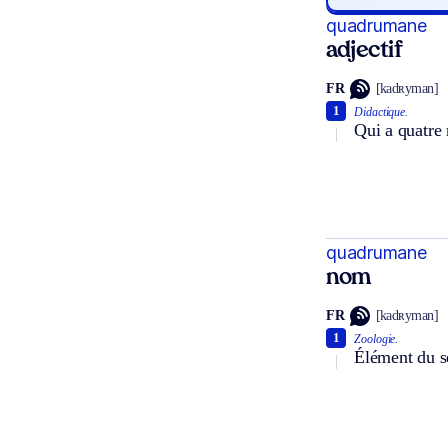
quadrumane
adjectif
FR
[kadʀyman]
1
Didactique.
Qui a quatre
quadrumane
nom
FR
[kadʀyman]
1
Zoologie.
Élément du se