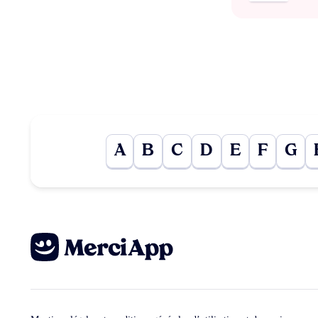
A
B
C
D
E
F
G