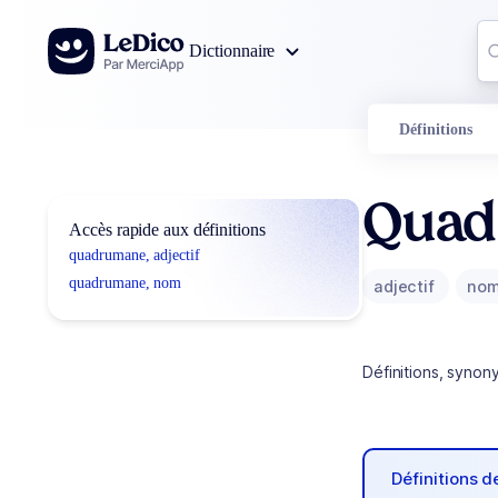
Aller au contenu
Co
Dictionnaire
0
r
Définitions
Quad
Accès rapide aux définitions
quadrumane, adjectif
quadrumane, nom
adjectif
no
Définitions, synon
Définitions 