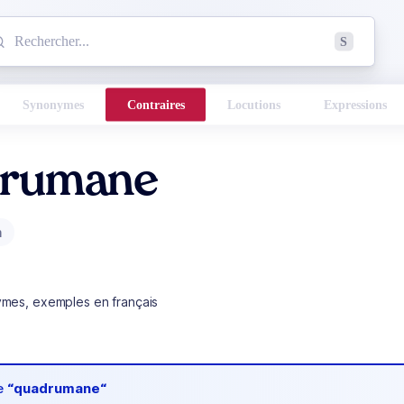
mmencez à chercher un mot dans le dictionnaire :
S
esults found.
Synonymes
Contraires
Locutions
Expressions
rumane
m
ymes, exemples en français
de
“quadrumane“