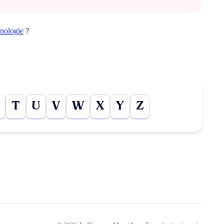
inologie
?
T
U
V
W
X
Y
Z