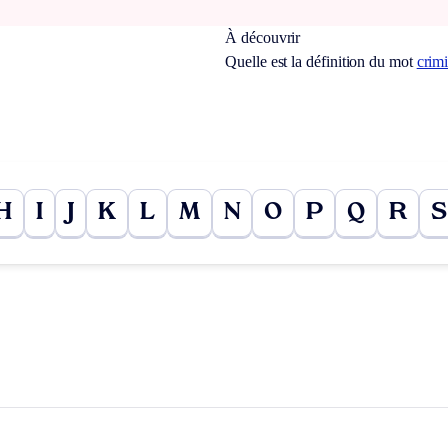
À découvrir
Quelle est la définition du mot
crim
H
I
J
K
L
M
N
O
P
Q
R
S