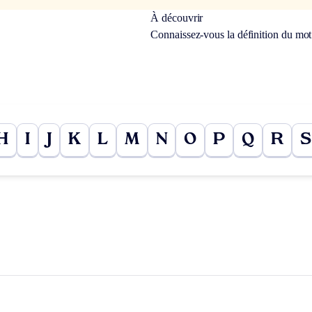
À découvrir
Connaissez-vous la définition du mo
H
I
J
K
L
M
N
O
P
Q
R
S