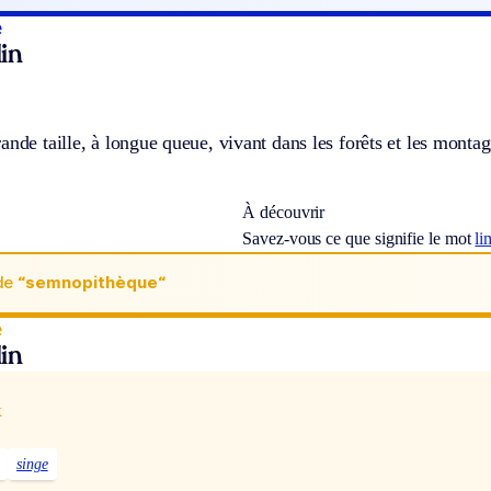
e
in
ande taille, à longue queue, vivant dans les forêts et les montag
À découvrir
Savez-vous ce que signifie le mot
li
de
“semnopithèque“
e
in
x
singe