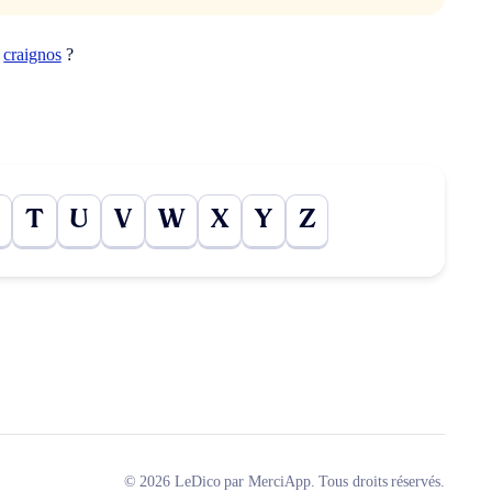
t
craignos
?
T
U
V
W
X
Y
Z
© 2026 LeDico par MerciApp. Tous droits réservés.