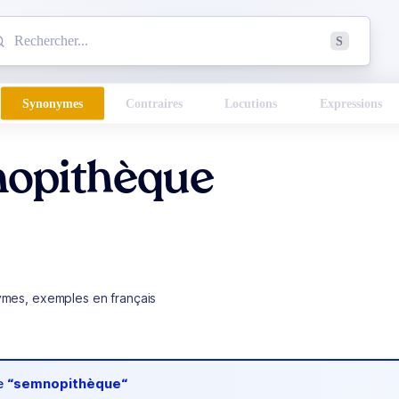
mmencez à chercher un mot dans le dictionnaire :
S
esults found.
Synonymes
Contraires
Locutions
Expressions
opithèque
ymes, exemples en français
de
“semnopithèque“