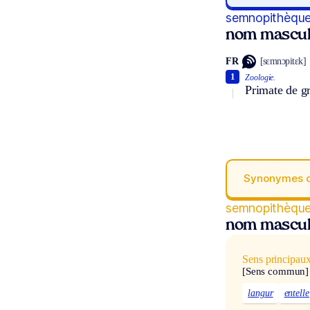
semnopithèqu
nom mascul
FR
[sɛmnɔpitɛk]
1
Zoologie.
Primate de gr
Synonymes 
semnopithèqu
nom mascul
Sens principau
[Sens commun]
langur
entelle