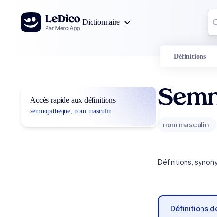
Aller au contenu
Co
Dictionnaire
0
r
Définitions
Semn
Accès rapide aux définitions
semnopithèque, nom masculin
nom masculin
Définitions, synon
Définitions 