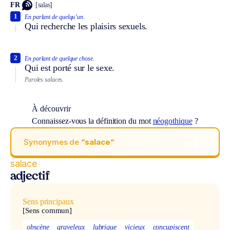
FR
[salas]
1
En parlant de quelqu’un.
Qui recherche les plaisirs sexuels.
2
En parlant de quelque chose.
Qui est porté sur le sexe.
Paroles salaces.
À découvrir
Connaissez-vous la définition du mot
néogothique
?
Synonymes de
“salace“
salace
adjectif
Sens principaux
[Sens commun]
obscène
graveleux
lubrique
vicieux
concupiscent