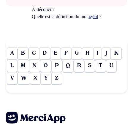
À découvrir
Quelle est la définition du mot
xylol
?
A
B
C
D
E
F
G
H
I
J
K
L
M
N
O
P
Q
R
S
T
U
V
W
X
Y
Z