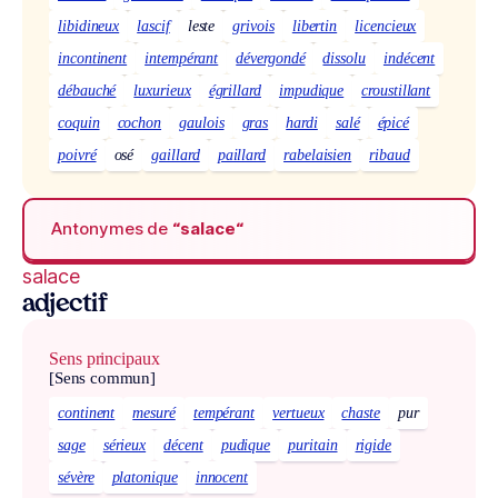
libidineux
lascif
leste
grivois
libertin
licencieux
incontinent
intempérant
dévergondé
dissolu
indécent
débauché
luxurieux
égrillard
impudique
croustillant
coquin
cochon
gaulois
gras
hardi
salé
épicé
poivré
osé
gaillard
paillard
rabelaisien
ribaud
Antonymes de
“salace“
salace
adjectif
Sens principaux
[Sens commun]
continent
mesuré
tempérant
vertueux
chaste
pur
sage
sérieux
décent
pudique
puritain
rigide
sévère
platonique
innocent