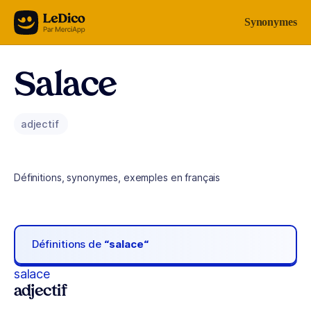
Aller au contenu
Synonymes
Salace
adjectif
Définitions, synonymes, exemples en français
Définitions de
“salace“
salace
adjectif