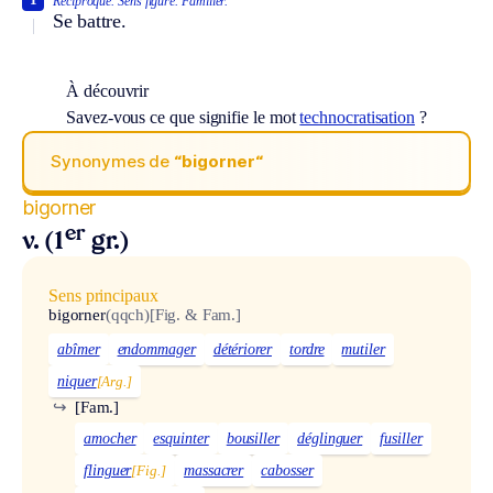
Réciproque.
Sens figuré.
Familier.
Se battre.
À découvrir
Savez-vous ce que signifie le mot
technocratisation
?
Synonymes de
“bigorner“
bigorner
er
v. (1
gr.)
Sens principaux
bigorner
(qqch)
[Fig. & Fam.]
abîmer
endommager
détériorer
tordre
mutiler
niquer
[Arg.]
↪
[Fam.]
amocher
esquinter
bousiller
déglinguer
fusiller
flinguer
[Fig.]
massacrer
cabosser