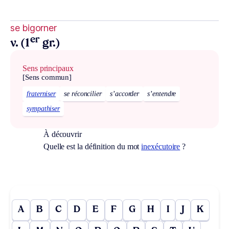
se bigorner
er
v. (1
gr.)
Sens principaux
[Sens commun]
fraterniser
se réconcilier
s’accorder
s’entendre
sympathiser
À découvrir
Quelle est la définition du mot
inexécutoire
?
A
B
C
D
E
F
G
H
I
J
K