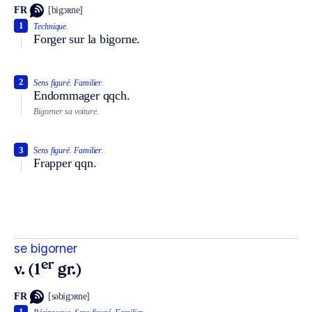
FR
[bigɔʀne]
1
Technique.
Forger sur la bigorne.
2
Sens figuré.
Familier.
Endommager qqch.
Bigorner sa voiture.
3
Sens figuré.
Familier.
Frapper qqn.
se bigorner
er
v. (1
gr.)
FR
[səbigɔʀne]
1