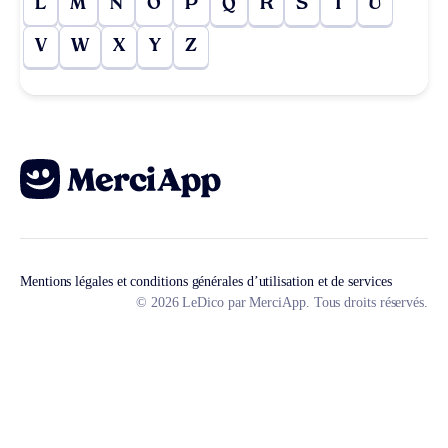
L
M
N
O
P
Q
R
S
T
U
V
W
X
Y
Z
Mentions légales et conditions générales d’utilisation et de services
© 2026 LeDico par MerciApp. Tous droits réservés.