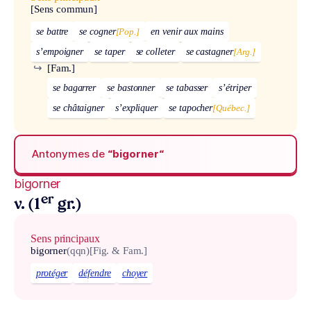
[Sens commun]
se battre
se cogner
[Pop.]
en venir aux mains
s’empoigner
se taper
se colleter
se castagner
[Arg.]
↪
[Fam.]
se bagarrer
se bastonner
se tabasser
s’étriper
se châtaigner
s’expliquer
se tapocher
[Québec.]
Antonymes de
“bigorner“
bigorner
er
v. (1
gr.)
Sens principaux
bigorner
(qqn)
[Fig. & Fam.]
protéger
défendre
choyer