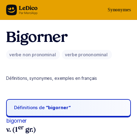
Aller au contenu
Synonymes
Bigorner
verbe non pronominal
verbe prononominal
Définitions, synonymes, exemples en français
Définitions de
“bigorner“
bigorner
er
v. (1
gr.)