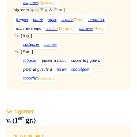
maganer
[Québec.]
bigorner
(qqn)
[Fig. & Fam.]
frapper
battre
taper
cogner
[Pop.]
brutaliser
rouer de coups
éclater
[Très fam.]
maraver
[Arg.]
↪
[Arg.]
castagner
avoiner
↪
[Fam.]
tabasser
passer à tabac
casser la figure à
péter la gueule à
rosser
châtaigner
tapocher
[Québec.]
se bigorner
er
v. (1
gr.)
Sens principaux