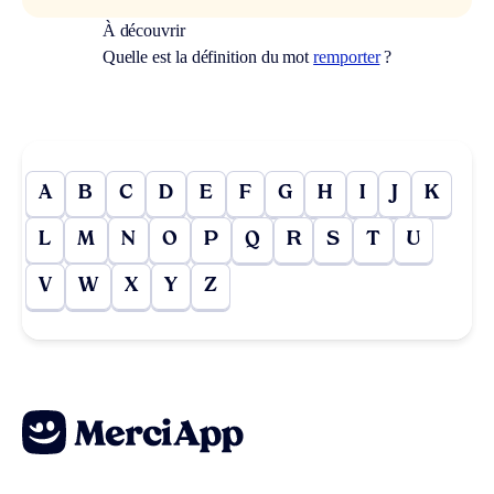
À découvrir
Quelle est la définition du mot
remporter
?
A
B
C
D
E
F
G
H
I
J
K
L
M
N
O
P
Q
R
S
T
U
V
W
X
Y
Z