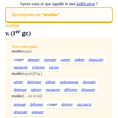
Savez-vous ce que signifie le mot
ludification
?
Synonymes de
“mutiler“
mutiler
er
v. (1
gr.)
Sens principaux
mutiler
(qqn)
couper
amputer
estropier
castrer
châtrer
émasculer
massacrer
écharper
exciser
mutiler
(qqch)
[Fig.]
altérer
détériorer
abîmer
endommager
dégrader
diminuer
saboter
massacrer
déformer
dénaturer
mutiler
[…un texte]
tronquer
déformer
couper
abréger
raccourcir
dénaturer
amputer