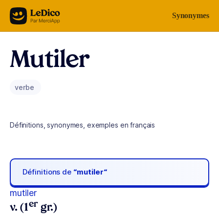
Aller au contenu
Synonymes
Mutiler
verbe
Définitions, synonymes, exemples en français
Définitions de
“mutiler“
mutiler
er
v. (1
gr.)