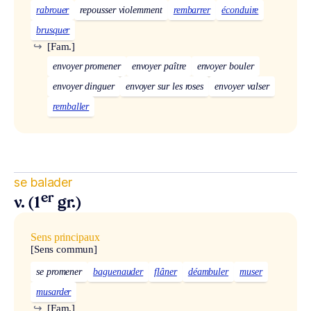
rabrouer
repousser violemment
rembarrer
éconduire
brusquer
↪
[Fam.]
envoyer promener
envoyer paître
envoyer bouler
envoyer dinguer
envoyer sur les roses
envoyer valser
remballer
se balader
er
v. (1
gr.)
Sens principaux
[Sens commun]
se promener
baguenauder
flâner
déambuler
muser
musarder
↪
[Fam.]