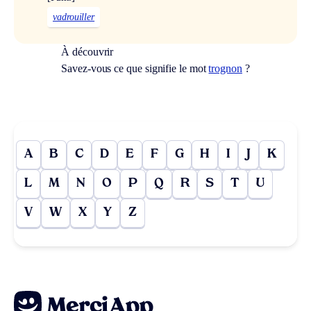
vadrouiller
À découvrir
Savez-vous ce que signifie le mot
trognon
?
A
B
C
D
E
F
G
H
I
J
K
L
M
N
O
P
Q
R
S
T
U
V
W
X
Y
Z