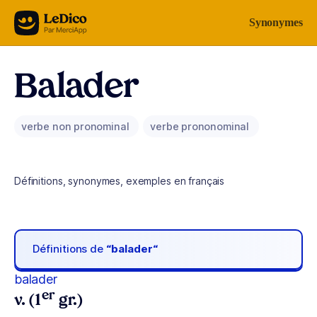
Aller au contenu
Synonymes
Balader
verbe non pronominal
verbe prononominal
Définitions, synonymes, exemples en français
Définitions de
“balader“
balader
er
v. (1
gr.)