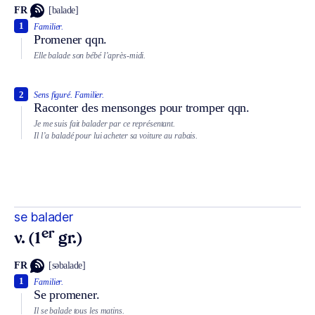
FR
[balade]
1
Familier.
Promener qqn.
Elle balade son bébé l’après-midi.
2
Sens figuré.
Familier.
Raconter des mensonges pour tromper qqn.
Je me suis fait balader par ce représentant.
Il l’a baladé pour lui acheter sa voiture au rabais.
se balader
er
v. (1
gr.)
FR
[səbalade]
1
Familier.
Se promener.
Il se balade tous les matins.