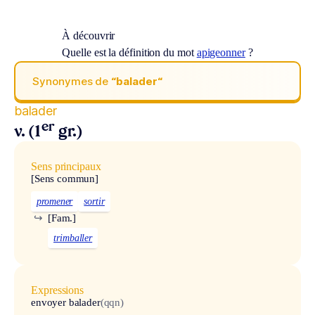
À découvrir
Quelle est la définition du mot
apigeonner
?
Synonymes de
“balader“
balader
er
v. (1
gr.)
Sens principaux
[Sens commun]
promener
sortir
↪
[Fam.]
trimballer
Expressions
envoyer balader
(qqn)