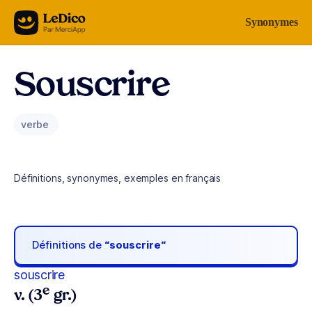
Aller au contenu
Synonymes
Souscrire
verbe
Définitions, synonymes, exemples en français
Définitions de
“souscrire“
souscrire
e
v. (3
gr.)