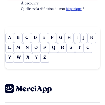
À découvrir
Quelle est la définition du mot
hispanique
?
A
B
C
D
E
F
G
H
I
J
K
L
M
N
O
P
Q
R
S
T
U
V
W
X
Y
Z