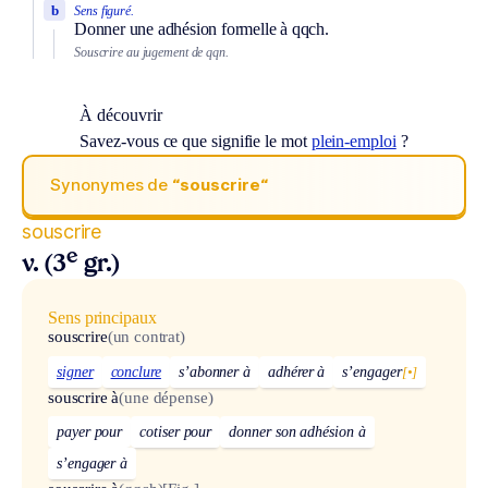
b
Sens figuré.
Donner une adhésion formelle à qqch.
Souscrire au jugement de qqn.
À découvrir
Savez-vous ce que signifie le mot
plein-emploi
?
Synonymes de
“souscrire“
souscrire
e
v. (3
gr.)
Sens principaux
souscrire
(un contrat)
signer
conclure
s’abonner à
adhérer à
s’engager
[•]
souscrire à
(une dépense)
payer pour
cotiser pour
donner son adhésion à
s’engager à