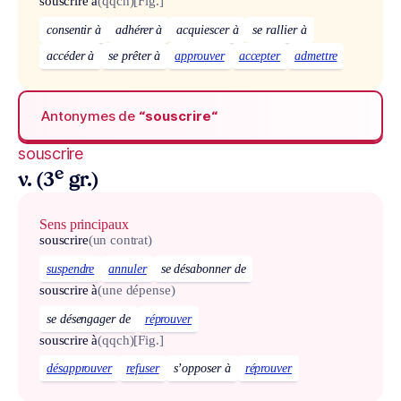
souscrire à
(qqch)
[Fig.]
consentir à
adhérer à
acquiescer à
se rallier à
accéder à
se prêter à
approuver
accepter
admettre
Antonymes de
“souscrire“
souscrire
e
v. (3
gr.)
Sens principaux
souscrire
(un contrat)
suspendre
annuler
se désabonner de
souscrire à
(une dépense)
se désengager de
réprouver
souscrire à
(qqch)
[Fig.]
désapprouver
refuser
s’opposer à
réprouver