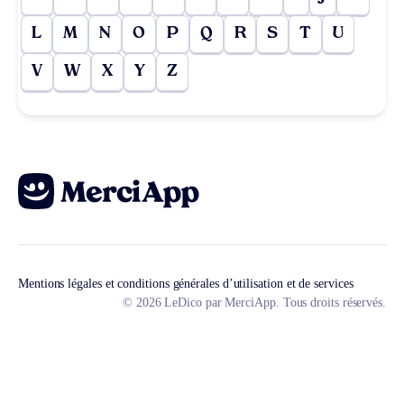
L
M
N
O
P
Q
R
S
T
U
V
W
X
Y
Z
Mentions légales et conditions générales d’utilisation et de services
© 2026 LeDico par MerciApp. Tous droits réservés.