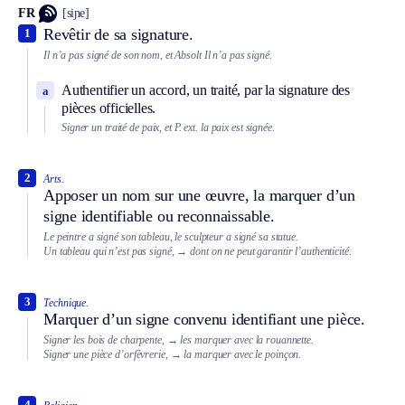
FR
[siɲe]
Revêtir de sa signature.
1
Il n’a pas signé de son nom, et
Absolt
Il n’a pas signé.
Authentifier un accord, un traité, par la signature des
a
pièces officielles.
Signer un traité de paix, et
P. ext.
la paix est signée.
2
Arts.
Apposer un nom sur une œuvre, la marquer d’un
signe identifiable ou reconnaissable.
Le peintre a signé son tableau, le sculpteur a signé sa statue.
Un tableau qui n’est pas signé,
→ dont on ne peut garantir l’authenticité.
3
Technique.
Marquer d’un signe convenu identifiant une pièce.
Signer les bois de charpente,
→ les marquer avec la rouannette.
Signer une pièce d’orfèvrerie,
→ la marquer avec le poinçon.
4