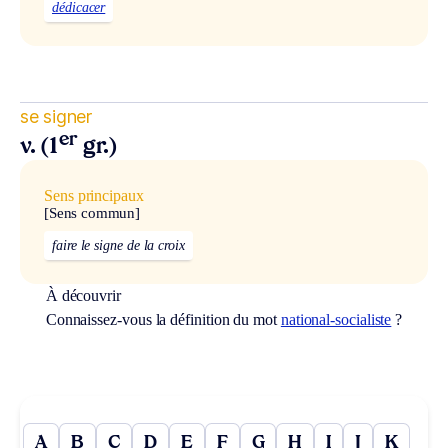
dédicacer
se signer
er
v. (1
gr.)
Sens principaux
[Sens commun]
faire le signe de la croix
À découvrir
Connaissez-vous la définition du mot
national-socialiste
?
A
B
C
D
E
F
G
H
I
J
K