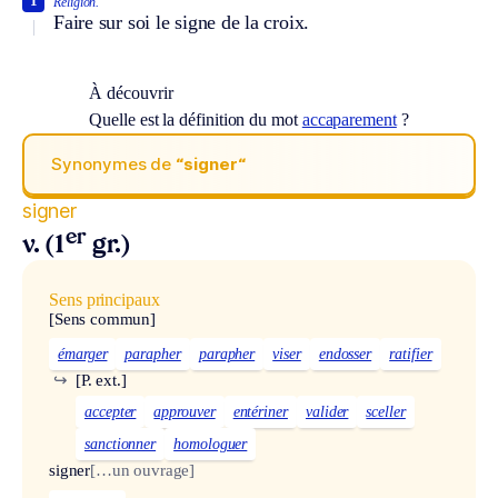
1
Religion.
Faire sur soi le signe de la croix.
À découvrir
Quelle est la définition du mot
accaparement
?
Synonymes de
“signer“
signer
er
v. (1
gr.)
Sens principaux
[Sens commun]
émarger
parapher
parapher
viser
endosser
ratifier
↪
[P. ext.]
accepter
approuver
entériner
valider
sceller
sanctionner
homologuer
signer
[…un ouvrage]