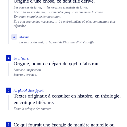
Origine d’une chose, ce dont elle dérive.
Les sources de la vie,
→ les organes essentiels de la vie.
Aller à la source du mal,
→ remonter jusqu’à ce qui en est la cause.
Tenir une nouvelle de bonne source.
Être à la source des nouvelles,
→ à l’endroit même où elles commencent à se
répandre.
a
Marine.
La source du vent,
→ le point de l’horizon d’où il souffle.
4
Sens figuré.
Origine, point de départ de qqch d’abstrait.
Source d’inspiration.
Source d’erreurs.
5
Au pluriel.
Sens figuré.
Textes originaux à consulter en histoire, en théologie,
en critique littéraire.
Faire la critique des sources.
Ce qui fournit une énergie de manière naturelle ou
6