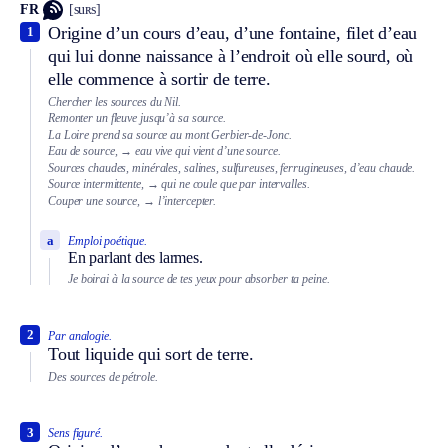
FR
[suʀs]
Origine d’un cours d’eau, d’une fontaine, filet d’eau
1
qui lui donne naissance à l’endroit où elle sourd, où
elle commence à sortir de terre.
Chercher les sources du Nil.
Remonter un fleuve jusqu’à sa source.
La Loire prend sa source au mont Gerbier-de-Jonc.
Eau de source,
→ eau vive qui vient d’une source.
Sources chaudes, minérales, salines, sulfureuses, ferrugineuses, d’eau chaude.
Source intermittente,
→ qui ne coule que par intervalles.
Couper une source,
→ l’intercepter.
a
Emploi poétique.
En parlant des larmes.
Je boirai à la source de tes yeux pour absorber ta peine.
2
Par analogie.
Tout liquide qui sort de terre.
Des sources de pétrole.
3
Sens figuré.