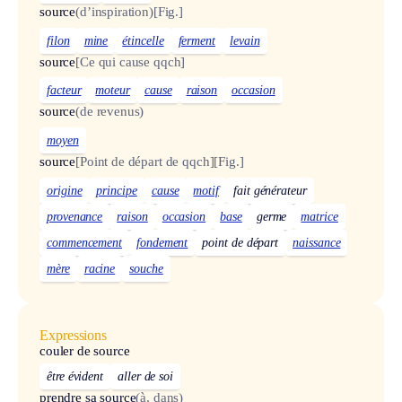
source
(d’inspiration)
[Fig.]
filon
mine
étincelle
ferment
levain
source
[Ce qui cause qqch]
facteur
moteur
cause
raison
occasion
source
(de revenus)
moyen
source
[Point de départ de qqch]
[Fig.]
origine
principe
cause
motif
fait générateur
provenance
raison
occasion
base
germe
matrice
commencement
fondement
point de départ
naissance
mère
racine
souche
Expressions
couler de source
être évident
aller de soi
prendre sa source
(à, dans)