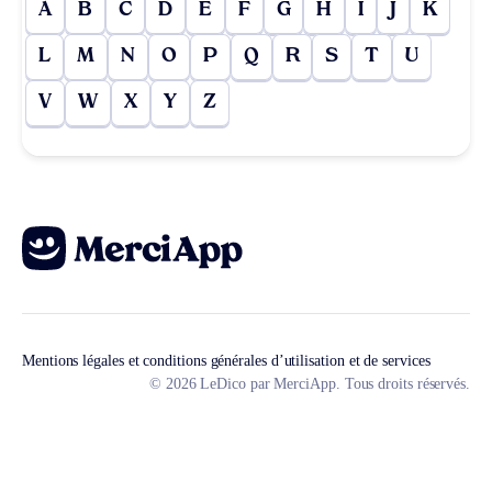
A
B
C
D
E
F
G
H
I
J
K
L
M
N
O
P
Q
R
S
T
U
V
W
X
Y
Z
Mentions légales et conditions générales d’utilisation et de services
© 2026 LeDico par MerciApp. Tous droits réservés.