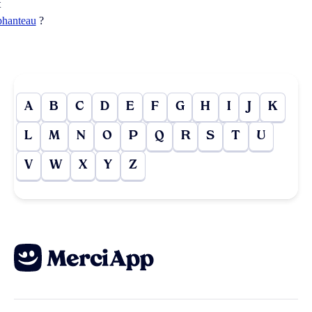
t
phanteau
?
A
B
C
D
E
F
G
H
I
J
K
L
M
N
O
P
Q
R
S
T
U
V
W
X
Y
Z