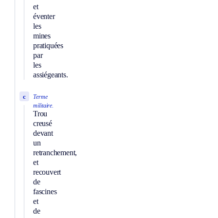
et
éventer
les
mines
pratiquées
par
les
assiégeants.
c
Terme
militaire.
Trou
creusé
devant
un
retranchement,
et
recouvert
de
fascines
et
de