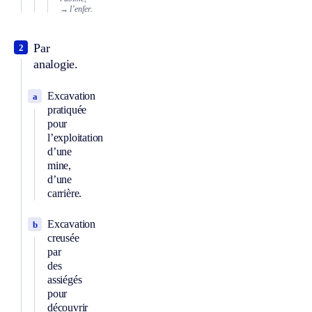
→ l’enfer.
Par
2
analogie.
Excavation
a
pratiquée
pour
l’exploitation
d’une
mine,
d’une
carrière.
Excavation
b
creusée
par
des
assiégés
pour
découvrir