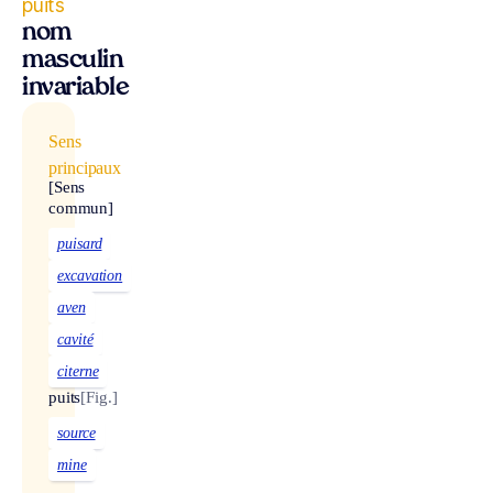
puits
nom
masculin
invariable
Sens
principaux
[Sens
commun]
puisard
excavation
aven
cavité
citerne
puits
[Fig.]
source
mine