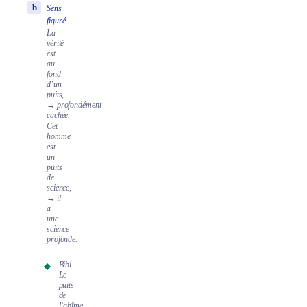
b
Sens
figuré.
La
vérité
est
au
fond
d’un
puits,
→ profondément
cachée.
Cet
homme
est
un
puits
de
science,
→ il
a
une
science
profonde.
Bibl.
Le
puits
de
l’abîme,