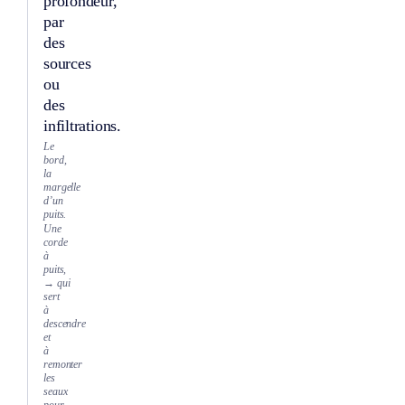
profondeur,
par
des
sources
ou
des
infiltrations.
Le
bord,
la
margelle
d’un
puits.
Une
corde
à
puits,
→ qui
sert
à
descendre
et
à
remonter
les
seaux