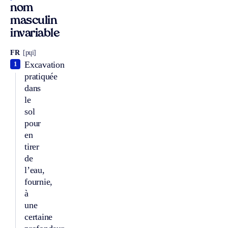
nom
masculin
invariable
FR
[pɥi]
Excavation
1
pratiquée
dans
le
sol
pour
en
tirer
de
l’eau,
fournie,
à
une
certaine