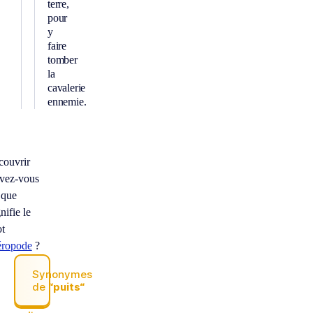
terre,
pour
y
faire
tomber
la
cavalerie
ennemie.
couvrir
vez-vous
 que
nifie le
t
éropode
?
Synonymes
de
“puits“