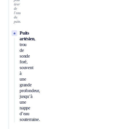
pour
tirer
de
l’eau
du
puits.
Puits
a
artésien
,
trou
de
sonde
foré,
souvent
à
une
grande
profondeur,
jusqu’à
une
nappe
d’eau
souterraine.