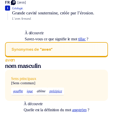
FR
[avɛn]
1
Géologie.
Grande cavité souterraine, créée par l’érosion.
L’aven Armand.
À découvrir
Savez-vous ce que signifie le mot
tillac
?
Synonymes de
“aven“
aven
nom masculin
Sens principaux
[Sens commun]
gouffre
igue
abîme
précipice
À découvrir
Quelle est la définition du mot
angström
?