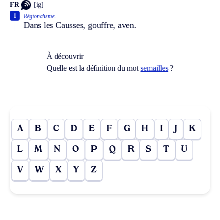
FR
[ig]
1
Régionalisme.
Dans les Causses, gouffre, aven.
À découvrir
Quelle est la définition du mot
semailles
?
A
B
C
D
E
F
G
H
I
J
K
L
M
N
O
P
Q
R
S
T
U
V
W
X
Y
Z