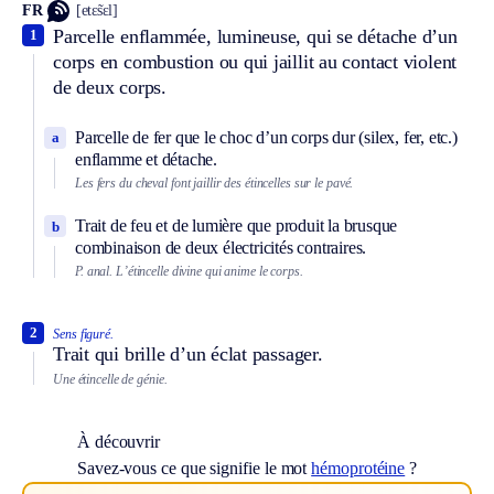
FR
[etɛ̃sɛl]
Parcelle enflammée, lumineuse, qui se détache d’un
1
corps en combustion ou qui jaillit au contact violent
de deux corps.
Parcelle de fer que le choc d’un corps dur (silex, fer, etc.)
a
enflamme et détache.
Les fers du cheval font jaillir des étincelles sur le pavé.
Trait de feu et de lumière que produit la brusque
b
combinaison de deux électricités contraires.
P. anal.
L’étincelle divine qui anime le corps.
2
Sens figuré.
Trait qui brille d’un éclat passager.
Une étincelle de génie.
À découvrir
Savez-vous ce que signifie le mot
hémoprotéine
?