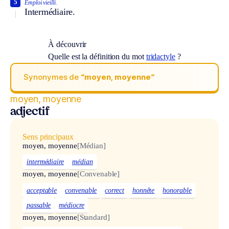
5
Emploi vieilli.
Intermédiaire.
À découvrir
Quelle est la définition du mot
tridactyle
?
Synonymes de
“moyen, moyenne“
moyen, moyenne
adjectif
Sens principaux
moyen, moyenne
[Médian]
intermédiaire
médian
moyen, moyenne
[Convenable]
acceptable
convenable
correct
honnête
honorable
passable
médiocre
moyen, moyenne
[Standard]