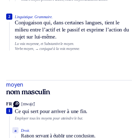
2
Linguistique.
Grammaire.
Conjugaison qui, dans certaines langues, tient le
milieu entre l’actif et le passif et exprime l’action du
sujet sur lui-même.
La voix moyenne, et
Substantivt
le moyen.
Verbe moyen,
→ conjugué à la voix moyenne.
moyen
nom masculin
FR
[mwajɛ̃]
Ce qui sert pour arriver à une fin.
1
Employer tous les moyens pour atteindre le but.
a
Droit.
Raison servant à établir une conclusion.