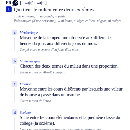
FR
[mwajɛ̃, mwajɛn]
Qui tient le milieu entre deux extrêmes.
1
Taille moyenne,
→ ni grande, ni petite.
Poids moyen (d’une personne),
→ ni lourd, ni léger, et
P. ext.
ni gros, ni maigre.
a
Météorologie.
Moyenne de la température observée aux différentes
heures du jour, aux différents jours du mois.
Température moyenne d’un jour, d’un mois.
b
Mathématiques.
Chacun des deux termes du milieu dans une proportion.
Terme moyen ou
Absolt
le moyen.
c
Finance.
Moyenne entre les cours différents par lesquels une valeur
de bourse a passé dans un marché.
Cours moyen de l’euro.
d
Scolaire.
Situé entre les cours élémentaires et la première classe du
collège (la sixième).
Cours moyen première année, cours moyen deuxième année.