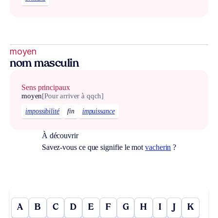
moyen
nom masculin
Sens principaux
moyen
[Pour arriver à qqch]
impossibilité
fin
impuissance
À découvrir
Savez-vous ce que signifie le mot
vacherin
?
A
B
C
D
E
F
G
H
I
J
K