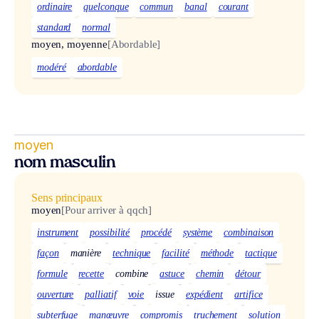
ordinaire
quelconque
commun
banal
courant
standard
normal
moyen, moyenne
[Abordable]
modéré
abordable
moyen
nom masculin
Sens principaux
moyen
[Pour arriver à qqch]
instrument
possibilité
procédé
système
combinaison
façon
manière
technique
facilité
méthode
tactique
formule
recette
combine
astuce
chemin
détour
ouverture
palliatif
voie
issue
expédient
artifice
subterfuge
manœuvre
compromis
truchement
solution