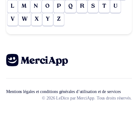
L
M
N
O
P
Q
R
S
T
U
V
W
X
Y
Z
Mentions légales et conditions générales d’utilisation et de services
© 2026 LeDico par MerciApp. Tous droits réservés.