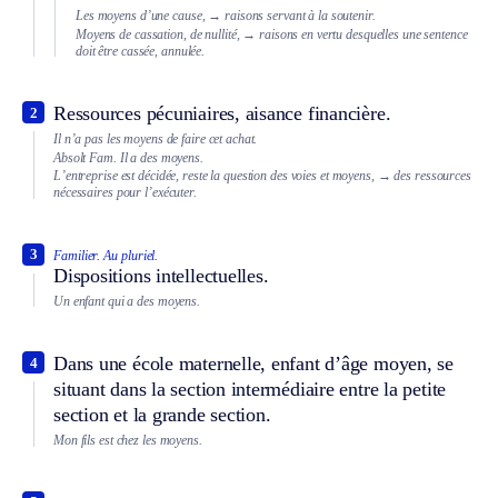
Les moyens d’une cause,
→ raisons servant à la soutenir.
Moyens de cassation, de nullité,
→ raisons en vertu desquelles une sentence
doit être cassée, annulée.
Ressources pécuniaires, aisance financière.
2
Il n’a pas les moyens de faire cet achat.
Absolt
Fam.
Il a des moyens.
L’entreprise est décidée, reste la question des voies et moyens,
→ des ressources
nécessaires pour l’exécuter.
3
Familier.
Au pluriel.
Dispositions intellectuelles.
Un enfant qui a des moyens.
Dans une école maternelle, enfant d’âge moyen, se
4
situant dans la section intermédiaire entre la petite
section et la grande section.
Mon fils est chez les moyens.