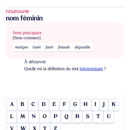
nounoune
nom féminin
Sens principaux
[Sens commun]
maligne
rusée
futée
finaude
dégourdie
À découvrir
Quelle est la définition du mot
lobotomisant
?
A
B
C
D
E
F
G
H
I
J
K
L
M
N
O
P
Q
R
S
T
U
V
W
X
Y
Z