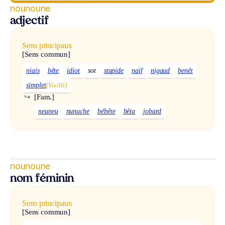
nounoune
adjectif
Sens principaux
[Sens commun]
niais
bête
idiot
sot
stupide
naïf
nigaud
benêt
simplet
[Vieilli]
↪
[Fam.]
neuneu
nunuche
bébête
bêta
jobard
nounoune
nom féminin
Sens principaux
[Sens commun]