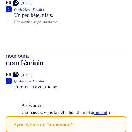
FR
[nunun]
1
Québécisme.
Familier.
Un peu bête, niais.
Une question un peu nounoune.
nounoune
nom féminin
FR
[nunun]
1
Québécisme.
Familier.
Femme naïve, niaise.
À découvrir
Connaissez-vous la définition du mot
grondant
?
Synonymes de
“nounoune“