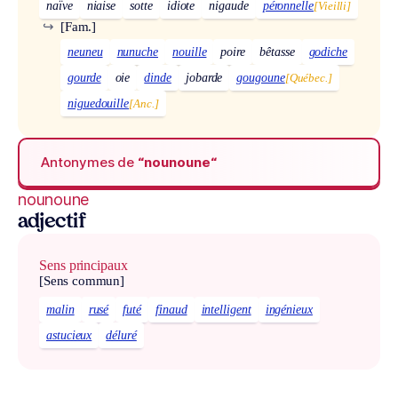
naïve
niaise
sotte
idiote
nigaude
péronnelle
[Vieilli]
↪
[Fam.]
neuneu
nunuche
nouille
poire
bêtasse
godiche
gourde
oie
dinde
jobarde
gougoune
[Québec.]
niguedouille
[Anc.]
Antonymes de
“nounoune“
nounoune
adjectif
Sens principaux
[Sens commun]
malin
rusé
futé
finaud
intelligent
ingénieux
astucieux
déluré