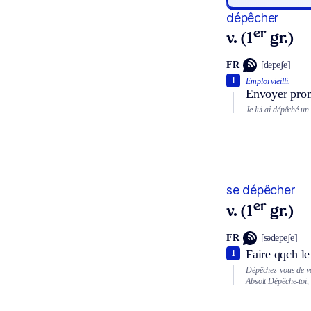
dépêcher
er
v. (1
gr.)
FR
[depeʃe]
1
Emploi vieilli.
Envoyer prom
Je lui ai dépêché u
se dépêcher
er
v. (1
gr.)
FR
[sədepeʃe]
Faire qqch le
1
Dépêchez-vous de vo
Absolt
Dépêche-toi,