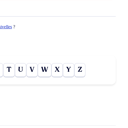
nivelles
?
T
U
V
W
X
Y
Z