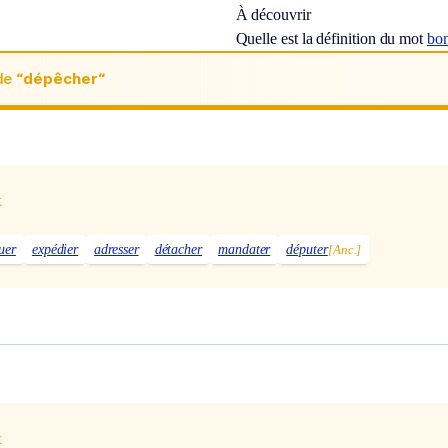
À découvrir
Quelle est la définition du mot
bo
de
“dépêcher“
x
uer
expédier
adresser
détacher
mandater
députer
[Anc.]
x