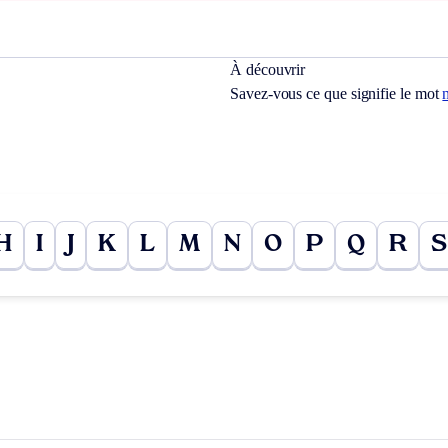
À découvrir
Savez-vous ce que signifie le mot
H
I
J
K
L
M
N
O
P
Q
R
S