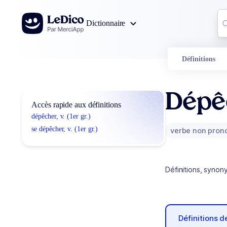
Aller au contenu
Co
Dictionnaire
0
r
Définitions
Dépê
Accès rapide aux définitions
dépêcher, v. (1er gr.)
se dépêcher, v. (1er gr.)
verbe non pron
Définitions, synon
Définitions 