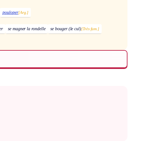
pouloper
[Arg.]
er
se magner la rondelle
se bouger (le cul)
[Très fam.]