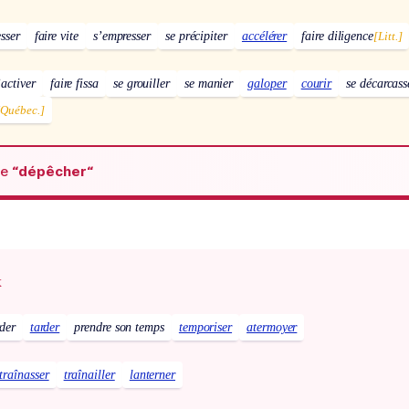
esser
faire vite
s’empresser
se précipiter
accélérer
faire diligence
[Litt.]
’activer
faire fissa
se grouiller
se manier
galoper
courir
se décarcass
[Québec.]
de
“dépêcher“
x
rder
tarder
prendre son temps
temporiser
atermoyer
traînasser
traînailler
lanterner