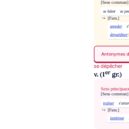
[Sens commun]
se hâter
se pr
↪
[Fam.]
speeder
s
déguédiner
Antonymes 
se dépêcher
er
v. (1
gr.)
Sens principau
[Sens commun]
traîner
s’atta
↪
[Fam.]
lambiner