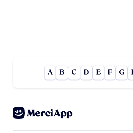
A
B
C
D
E
F
G