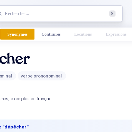
mmencez à chercher un mot dans le dictionnaire :
S
esults found.
Synonymes
Contraires
Locutions
Expressions
cher
ominal
verbe prononominal
ymes, exemples en français
de
“dépêcher“