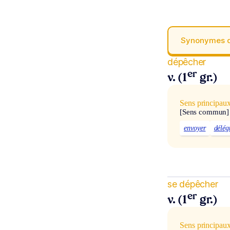
Synonymes 
dépêcher
er
v. (1
gr.)
Sens principau
[Sens commun]
envoyer
délég
se dépêcher
er
v. (1
gr.)
Sens principau