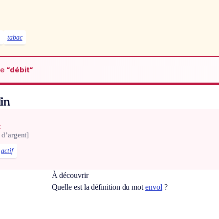
tabac
de
“débit“
in
x
 d’argent]
actif
À découvrir
Quelle est la définition du mot
envol
?