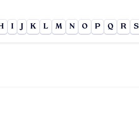
H
I
J
K
L
M
N
O
P
Q
R
S