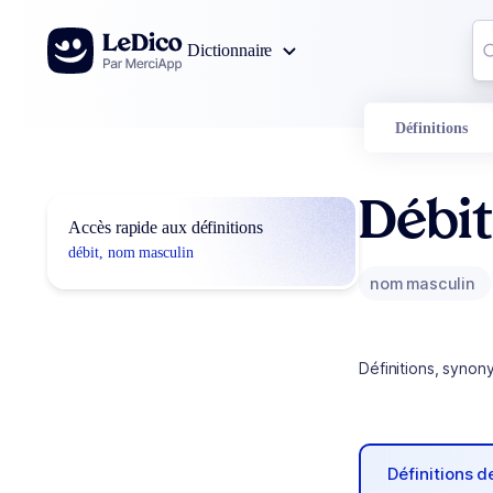
Aller au contenu
Co
Dictionnaire
0
r
Définitions
Débit
Accès rapide aux définitions
débit, nom masculin
nom masculin
Définitions, synon
Définitions 