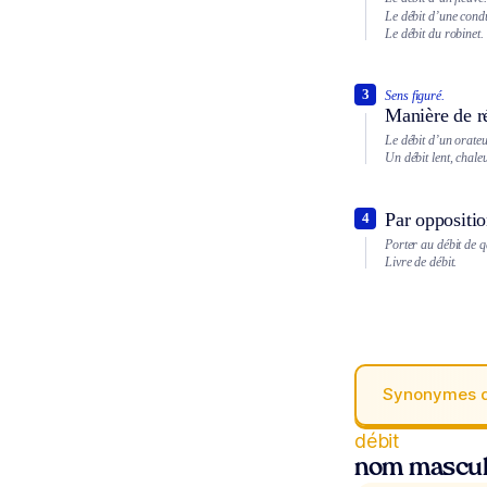
Le débit d’une condu
Le débit du robinet.
3
Sens figuré.
Manière de réc
Le débit d’un orateu
Un débit lent, chale
Par oppositio
4
Porter au débit de q
Livre de débit.
Synonymes 
débit
nom mascul