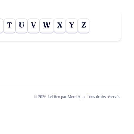
T
U
V
W
X
Y
Z
© 2026 LeDico par MerciApp. Tous droits réservés.