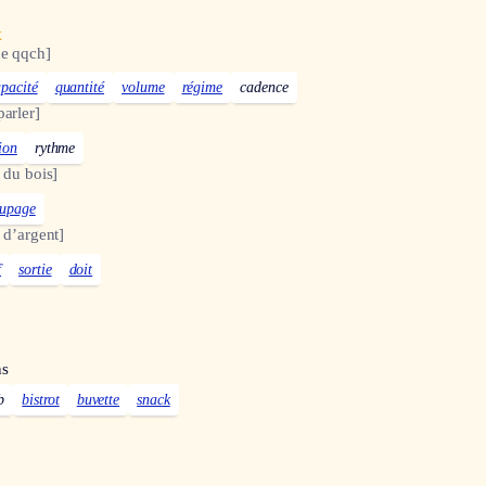
x
de qqch]
pacité
quantité
volume
régime
cadence
arler]
ion
rythme
 du bois]
upage
 d’argent]
f
sortie
doit
ns
b
bistrot
buvette
snack