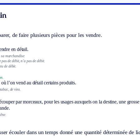
in
arer, de faire plusieurs pièces pour les vendre.
ndre en détail.
de sa marchandise.
t pas de débit, n’a pas de débit.
u de débit.
on.
où l’on vend au détail certains produits.
tabac, de vins.
écouper par morceaux, pour les usages auxquels on la destine, une grosse 
iande.
hêne.
sser écouler dans un temps donné une quantité déterminée de li