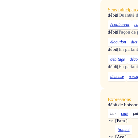
Sens principau
débit
[Quantité 
écoulement
ca
débit
[Façon de p
élocution
dict
débit
[En parlant
débitage
déco
débit
[En parlant
dépense
passi
Expressions
débit de boisso
bar
café
pu
↪
[Fam.]
troquet
↪
[Arg.]