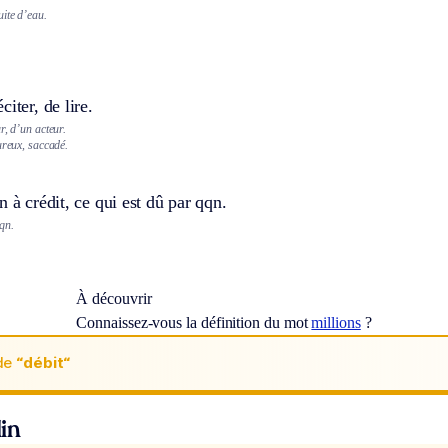
ite d’eau.
iter, de lire.
r, d’un acteur.
ureux, saccadé.
n à crédit, ce qui est dû par qqn.
qn.
À découvrir
Connaissez-vous la définition du mot
millions
?
de
“débit“
in