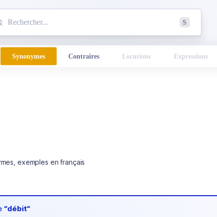
mmencez à chercher un mot dans le dictionnaire :
S
esults found.
Synonymes
Contraires
Locutions
Expressions
ymes, exemples en français
de
“débit“