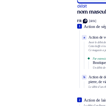
débit
nom mascul
FR
[debi]
Action de sép
1
Action de ve
a
Avoir le débit 
Cette étoffe n’es
Ce magasin a pe
Par extensi
Boutique 
Un débit de 
Action de d
b
pierre, de v
Le débit d’un c
Action de lai
2
Le débit d’un fleuve.