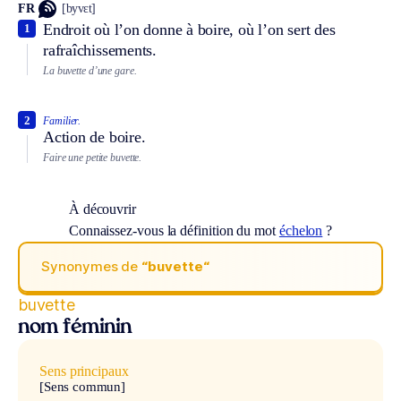
FR
[byvɛt]
Endroit où l’on donne à boire, où l’on sert des
1
rafraîchissements.
La buvette d’une gare.
2
Familier.
Action de boire.
Faire une petite buvette.
À découvrir
Connaissez-vous la définition du mot
échelon
?
Synonymes de
“buvette“
buvette
nom féminin
Sens principaux
[Sens commun]