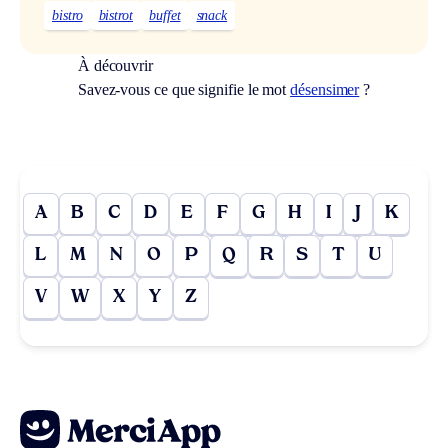
bistro
bistrot
buffet
snack
À découvrir
Savez-vous ce que signifie le mot
désensimer
?
A
B
C
D
E
F
G
H
I
J
K
L
M
N
O
P
Q
R
S
T
U
V
W
X
Y
Z