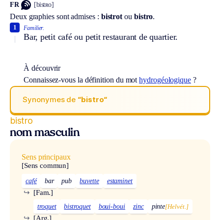
FR
[bistʀo]
Deux graphies sont admises :
bistrot
ou
bistro
.
1
Familier.
Bar, petit café ou petit restaurant de quartier.
À découvrir
Connaissez-vous la définition du mot
hydrogéologique
?
Synonymes de
“bistro“
bistro
nom masculin
Sens principaux
[Sens commun]
café
bar
pub
buvette
estaminet
↪
[Fam.]
troquet
bistroquet
boui-boui
zinc
pinte
[Helvét.]
↪
[Arg.]