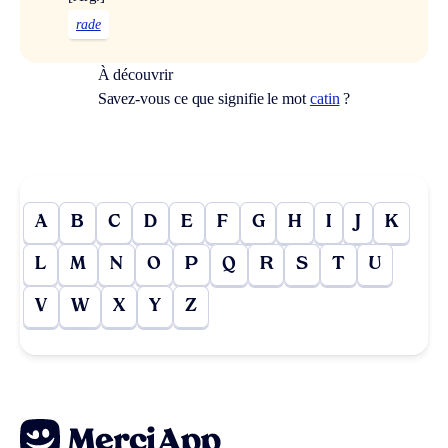
rade
À découvrir
Savez-vous ce que signifie le mot
catin
?
A
B
C
D
E
F
G
H
I
J
K
L
M
N
O
P
Q
R
S
T
U
V
W
X
Y
Z