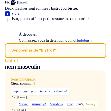
FR
[bistʀo]
Deux graphies sont admises :
bistrot
ou
bistro
.
1
Familier.
Bar, petit café ou petit restaurant de quartier.
À découvrir
Connaissez-vous la définition du mot
ludobus
?
Synonymes de
“bistrot“
bistrot
nom masculin
Sens principaux
[Sens commun]
café
bar
pub
buvette
estaminet
↪
[Fam.]
troquet
bistroquet
boui-boui
zinc
pinte
[Helvét.]
↪
[Arg.]