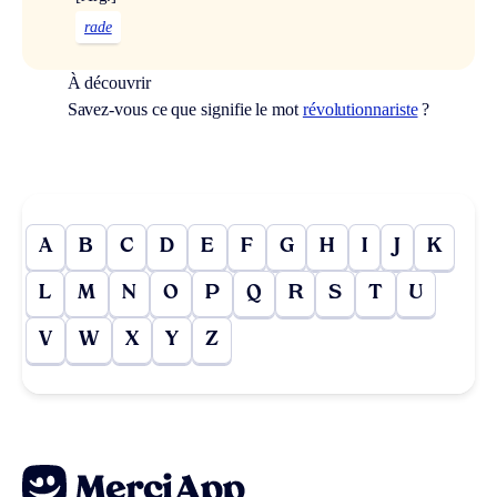
rade
À découvrir
Savez-vous ce que signifie le mot
révolutionnariste
?
A
B
C
D
E
F
G
H
I
J
K
L
M
N
O
P
Q
R
S
T
U
V
W
X
Y
Z