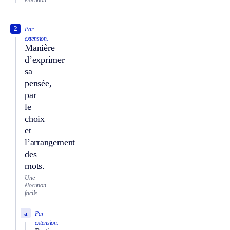
élocution.
2
Par
extension.
Manière
d’exprimer
sa
pensée,
par
le
choix
et
l’arrangement
des
mots.
Une
élocution
facile.
a
Par
extension.