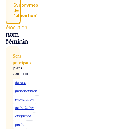
Synonymes
de
“élocution“
élocution
nom
féminin
Sens
principaux
[Sens
commun]
diction
prononciation
énonciation
articulation
éloquence
parler