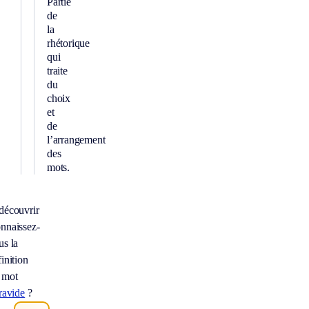
Partie
de
la
rhétorique
qui
traite
du
choix
et
de
l’arrangement
des
mots.
découvrir
nnaissez-
us la
inition
 mot
travide
?