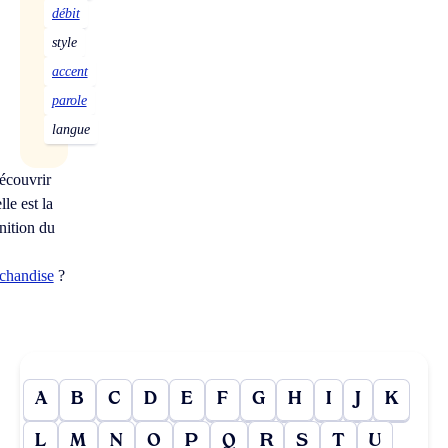
débit
style
accent
parole
langue
écouvrir
le est la
nition du
chandise
?
A
B
C
D
E
F
G
H
I
J
K
L
M
N
O
P
Q
R
S
T
U