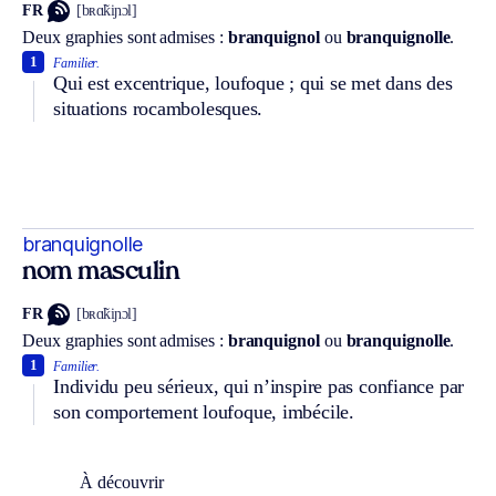
FR
[bʀɑ̃kiɲɔl]
Deux graphies sont admises :
branquignol
ou
branquignolle
.
1
Familier.
Qui est excentrique, loufoque ; qui se met dans des
situations rocambolesques.
branquignolle
nom masculin
FR
[bʀɑ̃kiɲɔl]
Deux graphies sont admises :
branquignol
ou
branquignolle
.
1
Familier.
Individu peu sérieux, qui n’inspire pas confiance par
son comportement loufoque, imbécile.
À découvrir