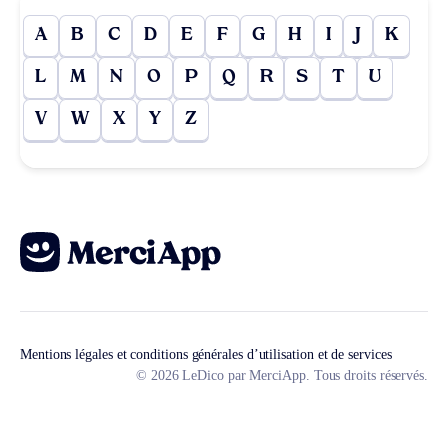
A
B
C
D
E
F
G
H
I
J
K
L
M
N
O
P
Q
R
S
T
U
V
W
X
Y
Z
Mentions légales et conditions générales d’utilisation et de services
© 2026 LeDico par MerciApp. Tous droits réservés.