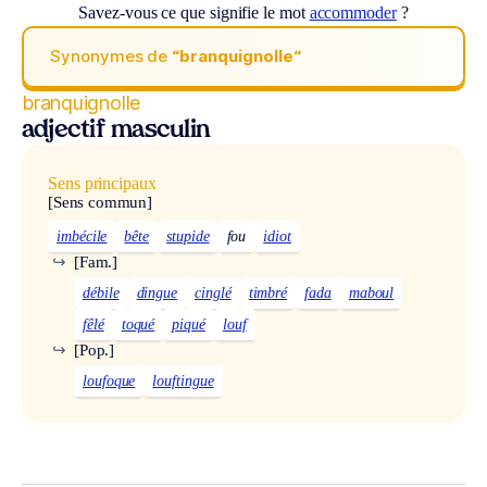
Savez-vous ce que signifie le mot
accommoder
?
Synonymes de
“branquignolle“
branquignolle
adjectif masculin
Sens principaux
[Sens commun]
imbécile
bête
stupide
fou
idiot
↪
[Fam.]
débile
dingue
cinglé
timbré
fada
maboul
fêlé
toqué
piqué
louf
↪
[Pop.]
loufoque
louftingue