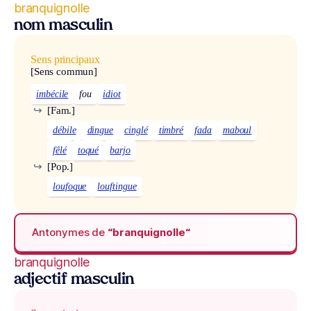
branquignolle
nom masculin
Sens principaux
[Sens commun]
imbécile
fou
idiot
↪
[Fam.]
débile
dingue
cinglé
timbré
fada
maboul
fêlé
toqué
barjo
↪
[Pop.]
loufoque
louftingue
Antonymes de
“branquignolle“
branquignolle
adjectif masculin